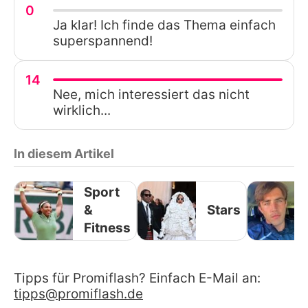
0
Ja klar! Ich finde das Thema einfach
superspannend!
14
Nee, mich interessiert das nicht
wirklich...
In diesem Artikel
Sport
&
Stars
Fitness
Tipps für Promiflash? Einfach E-Mail an:
tipps@promiflash.de