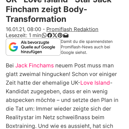
Alle Themen auf Promiflash
Fincham zeigt Body-
Jobs
Transformation
App runterladen
16.01.21, 08:00
-
Promiflash Redaktion
Lesezeit:
1
min
Team
Damit du die spannendsten
Promiflash-News auch bei
Redaktionelle Richtlinien
Google siehst.
Bei
Jack Finchams
neuem Post muss man
Impressum
glatt zweimal hingucken! Schon vor einiger
Datenschutzerklärung
Zeit hatte der ehemalige UK-
Love Island
-
Nutzungsbedingungen
Kandidat zugegeben, dass er ein wenig
abspecken möchte – und setzte den Plan in
Utiq verwalten
die Tat um: Immer wieder zeigte sich der
Realitystar im Netz schweißnass beim
Boxtraining. Und wie es aussieht, hat sich