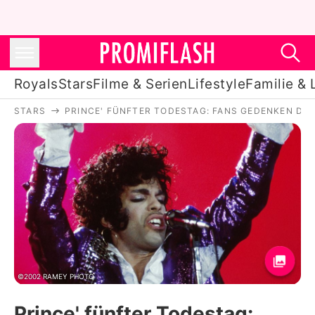
Royals
Stars
Filme & Serien
Lifestyle
Familie & 
STARS
PRINCE' FÜNFTER TODESTAG: FANS GEDENKEN DE
Royals
Stars
Filme & Serien
Lifestyle
Familie & Liebe
Promiflash Exklusiv
©2002 RAMEY PHOTO
Prince' fünfter Todestag: