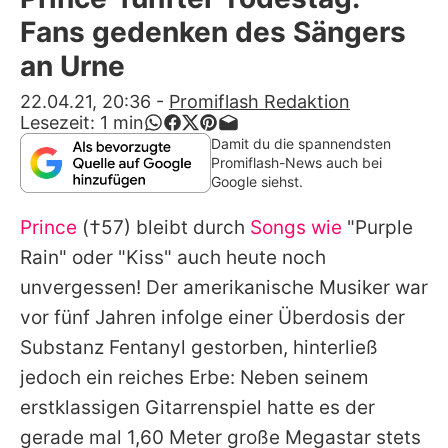
Alle Themen auf Promiflash
Fans gedenken des Sängers
Jobs
an Urne
App runterladen
22.04.21, 20:36
-
Promiflash Redaktion
Lesezeit:
1
min
Team
Damit du die spannendsten
Promiflash-News auch bei
Redaktionelle Richtlinien
Google siehst.
Prince
(†57) bleibt durch
Songs wie
"Purple
Impressum
Rain" oder "Kiss" auch heute noch
Datenschutzerklärung
unvergessen! Der amerikanische Musiker war
Nutzungsbedingungen
vor fünf Jahren infolge einer Überdosis der
Substanz Fentanyl gestorben, hinterließ
Utiq verwalten
jedoch ein reiches Erbe: Neben seinem
erstklassigen Gitarrenspiel hatte es der
gerade mal 1,60 Meter große Megastar stets