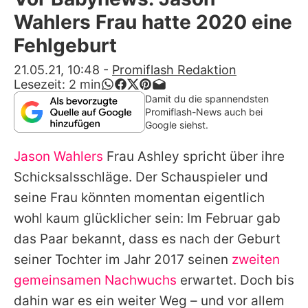
Alle Themen auf Promiflash
Wahlers Frau hatte 2020 eine
Jobs
Fehlgeburt
App runterladen
21.05.21, 10:48
-
Promiflash Redaktion
Lesezeit:
2
min
Team
Damit du die spannendsten
Promiflash-News auch bei
Redaktionelle Richtlinien
Google siehst.
Jason Wahlers
Frau Ashley spricht über ihre
Impressum
Schicksalsschläge. Der Schauspieler und
Datenschutzerklärung
seine Frau könnten momentan eigentlich
Nutzungsbedingungen
wohl kaum glücklicher sein: Im Februar gab
das Paar bekannt, dass es nach der Geburt
Utiq verwalten
seiner Tochter im Jahr 2017 seinen
zweiten
gemeinsamen Nachwuchs
erwartet. Doch bis
dahin war es ein weiter Weg – und vor allem