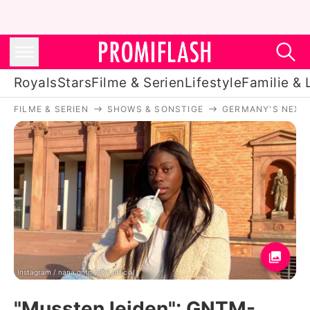
Royals
Stars
Filme & Serien
Lifestyle
Familie & 
FILME & SERIEN
SHOWS & SONSTIGE
GERMANY'S NEXT
Royals
Stars
Filme & Serien
Lifestyle
Familie & Liebe
Promiflash Exklusiv
Instagram / nana.gntm2021.official
"Mussten leiden": GNTM-