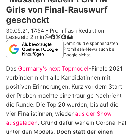
Alle Themen auf Promiflash
Girls von Final-Rauswurf
Jobs
geschockt
App runterladen
30.05.21, 17:54
-
Promiflash Redaktion
Lesezeit:
2
min
Team
Damit du die spannendsten
Promiflash-News auch bei
Redaktionelle Richtlinien
Google siehst.
Das
Germany's next Topmodel
-Finale 2021
Impressum
verbinden nicht alle Kandidatinnen mit
Datenschutzerklärung
positiven Erinnerungen. Kurz vor dem Start
Nutzungsbedingungen
der Proben machte eine traurige Nachricht
die Runde: Die Top 20 wurden, bis auf die
Utiq verwalten
vier Finalistinnen, wieder
aus der Show
ausgeladen
. Grund dafür war ein Corona-Fall
unter den Models.
Doch statt der einen