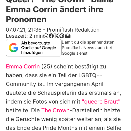
Alle Themen auf Promiflash
Emma Corrin ändert ihre
Jobs
Pronomen
App runterladen
07.07.21, 21:36
-
Promiflash Redaktion
Lesezeit:
2
min
Team
Damit du die spannendsten
Promiflash-News auch bei
Redaktionelle Richtlinien
Google siehst.
Emma Corrin
(25) scheint bestätigt zu
Impressum
haben, dass sie ein Teil der LGBTQ+-
Datenschutzerklärung
Community ist. Im vergangenen April
Nutzungsbedingungen
deutete die Schauspielerin das erstmals an,
indem sie Fotos von sich mit
"queere Braut"
Utiq verwalten
betitelte. Die
The Crown
-Darstellerin heizte
die Gerüchte wenig später weiter an, als sie
das Ende des Pride Months mit einem Selfie