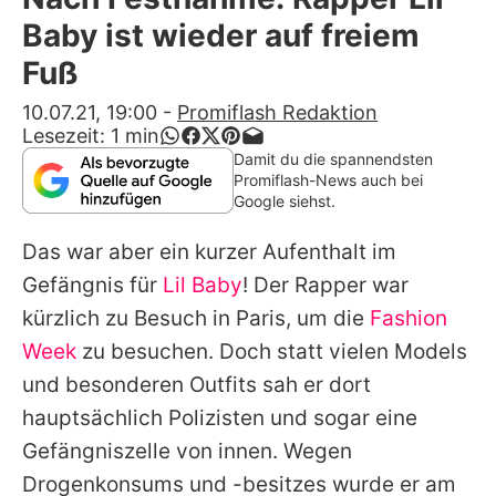
Alle Themen auf Promiflash
Baby ist wieder auf freiem
Jobs
Fuß
App runterladen
10.07.21, 19:00
-
Promiflash Redaktion
Lesezeit:
1
min
Team
Damit du die spannendsten
Promiflash-News auch bei
Redaktionelle Richtlinien
Google siehst.
Das war aber ein kurzer Aufenthalt im
Impressum
Gefängnis für
Lil Baby
! Der Rapper war
Datenschutzerklärung
kürzlich zu Besuch in Paris, um die
Fashion
Nutzungsbedingungen
Week
zu besuchen. Doch statt vielen Models
und besonderen Outfits sah er dort
Utiq verwalten
hauptsächlich Polizisten und sogar eine
Gefängniszelle von innen. Wegen
Drogenkonsums und -besitzes wurde er am