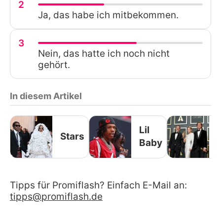
2
Ja, das habe ich mitbekommen.
3
Nein, das hatte ich noch nicht
gehört.
In diesem Artikel
Lil
Stars
Baby
Tipps für Promiflash? Einfach E-Mail an:
tipps@promiflash.de