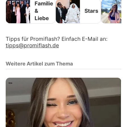
Familie
&
Stars
Liebe
Tipps für Promiflash? Einfach E-Mail an:
tipps@promiflash.de
Weitere Artikel zum Thema