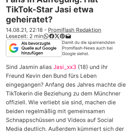
Alle Themen auf Promiflash
TikTok-Star Jasi etwa
Jobs
geheiratet?
App runterladen
14.08.21, 22:18
-
Promiflash Redaktion
Lesezeit:
2
min
Team
Damit du die spannendsten
Promiflash-News auch bei
Redaktionelle Richtlinien
Google siehst.
Sind Jasmin alias
Jasi_xx3
(18) und ihr
Impressum
Freund Kevin den Bund fürs Leben
Datenschutzerklärung
eingegangen? Anfang des Jahres machte die
Nutzungsbedingungen
TikTokerin die Beziehung zu dem Münchner
offiziell. Wie verliebt sie sind, machen die
Utiq verwalten
beiden regelmäßig mit gemeinsamen
Schnappschüssen und Videos auf Social
Media deutlich. Außerdem kümmert sich der