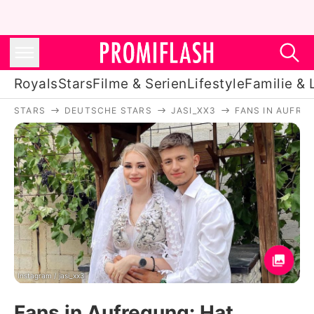
Royals
Stars
Filme & Serien
Lifestyle
Familie & 
STARS
DEUTSCHE STARS
JASI_XX3
FANS IN AUFRE
Royals
Stars
Filme & Serien
Lifestyle
Familie & Liebe
Promiflash Exklusiv
Instagram / jasi_xx3
Fans in Aufregung: Hat