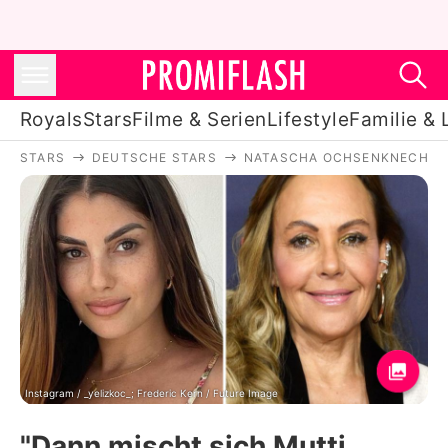
Royals
Stars
Filme & Serien
Lifestyle
Familie & 
STARS
DEUTSCHE STARS
NATASCHA OCHSENKNECHT
Royals
Stars
Filme & Serien
Lifestyle
Familie & Liebe
Promiflash Exklusiv
Instagram / _yelizkoc_; Frederic Kern / Future Image
"Dann mischt sich Mutti