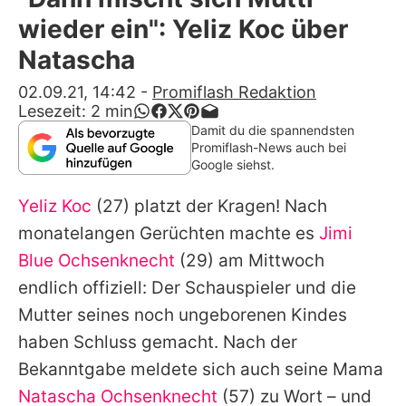
Alle Themen auf Promiflash
wieder ein": Yeliz Koc über
Jobs
Natascha
App runterladen
02.09.21, 14:42
-
Promiflash Redaktion
Lesezeit:
2
min
Team
Damit du die spannendsten
Promiflash-News auch bei
Redaktionelle Richtlinien
Google siehst.
Yeliz Koc
(27) platzt der Kragen! Nach
Impressum
monatelangen Gerüchten machte es
Jimi
Datenschutzerklärung
Blue Ochsenknecht
(29) am Mittwoch
Nutzungsbedingungen
endlich offiziell: Der Schauspieler und die
Mutter seines noch ungeborenen Kindes
Utiq verwalten
haben Schluss gemacht. Nach der
Bekanntgabe meldete sich auch seine Mama
Natascha Ochsenknecht
(57) zu Wort – und