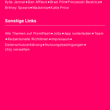
•
•
•
•
Kylie Jenner
Ben Affleck
Brad Pitt
Prinzessin Beatrice
•
•
Britney Spears
Madonna
Katie Price
Sonstige Links
•
•
•
Alle Themen auf Promiflash
Jobs
App runterladen
Team
•
•
•
Redaktionelle Richtlinien
Impressum
•
•
Datenschutzerklärung
Nutzungsbedingungen
Utiq verwalten