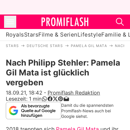
Royals
Stars
Filme & Serien
Lifestyle
Familie & 
STARS
DEUTSCHE STARS
PAMELA GIL MATA
NACH P
Royals
Nach Philipp Stehler: Pamela
Stars
Gil Mata ist glücklich
Filme & Serien
vergeben
Lifestyle
18.09.21, 18:42
-
Promiflash Redaktion
Lesezeit:
1
min
Familie & Liebe
Damit du die spannendsten
Promiflash-News auch bei
Promiflash Exklusiv
Google siehst.
2018 trennten sich
Pamela Gil Mata
und ihr