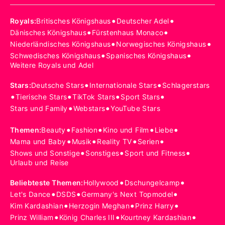
•
•
Royals
:
Britisches Königshaus
Deutscher Adel
•
•
Dänisches Königshaus
Fürstenhaus Monaco
•
•
Niederländisches Königshaus
Norwegisches Königshaus
•
•
Schwedisches Königshaus
Spanisches Königshaus
Weitere Royals und Adel
•
•
Stars
:
Deutsche Stars
Internationale Stars
Schlagerstars
•
•
•
•
Tierische Stars
TikTok Stars
Sport Stars
•
•
Stars und Family
Webstars
YouTube Stars
•
•
•
•
Themen
:
Beauty
Fashion
Kino und Film
Liebe
•
•
•
•
Mama und Baby
Musik
Reality TV
Serien
•
•
•
Shows und Sonstige
Sonstiges
Sport und Fitness
Urlaub und Reise
•
•
Beliebteste Themen
:
Hollywood
Dschungelcamp
•
•
•
Let's Dance
DSDS
Germany's Next Topmodel
•
•
•
Kim Kardashian
Herzogin Meghan
Prinz Harry
•
•
•
Prinz William
König Charles III
Kourtney Kardashian