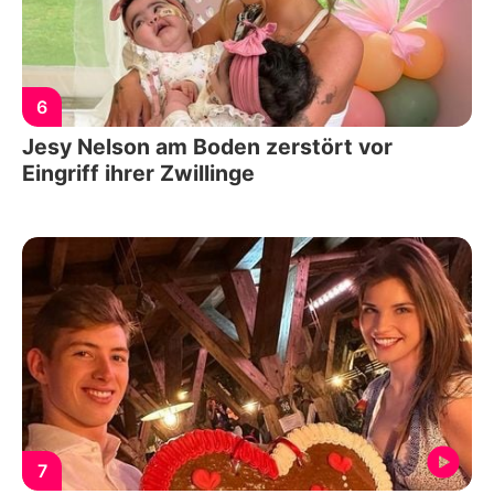
6
Jesy Nelson am Boden zerstört vor
Eingriff ihrer Zwillinge
7