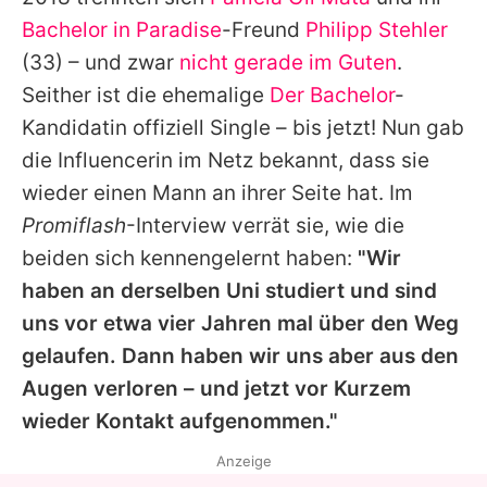
Alle Themen auf Promiflash
Bachelor in Paradise
-Freund
Philipp Stehler
Jobs
(33) – und zwar
nicht gerade im Guten
.
Seither ist die ehemalige
Der Bachelor
-
App runterladen
Kandidatin offiziell Single – bis jetzt! Nun gab
Team
die Influencerin im Netz bekannt, dass sie
wieder einen Mann an ihrer Seite hat. Im
Redaktionelle Richtlinien
Promiflash
-Interview verrät sie, wie die
Impressum
beiden sich kennengelernt haben:
"Wir
haben an derselben Uni studiert und sind
Datenschutzerklärung
uns vor etwa vier Jahren mal über den Weg
Nutzungsbedingungen
gelaufen. Dann haben wir uns aber aus den
Utiq verwalten
Augen verloren – und jetzt vor Kurzem
wieder Kontakt aufgenommen."
Anzeige