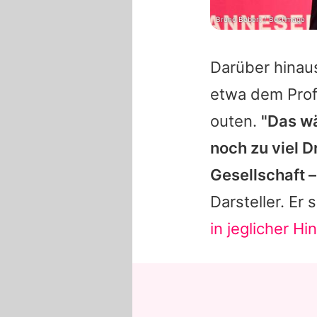
Bruno Bebert / Bestimage
Darüber hinau
etwa dem Profi
outen.
"Das wä
noch zu viel 
Gesellschaft 
Darsteller. Er 
in jeglicher Hi