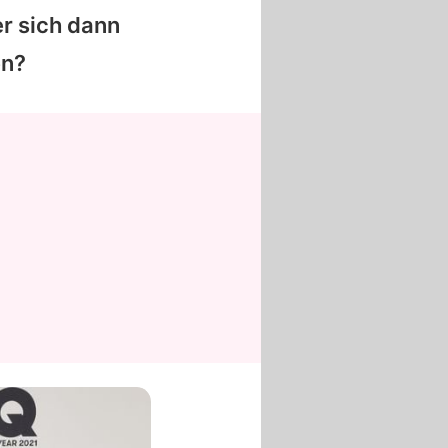
er sich dann
en?