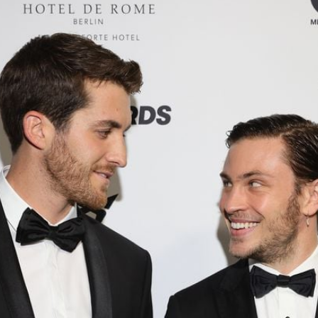
Filme & Serien
Lifestyle
Familie & Liebe
Promiflash Exklusiv
Alle Themen auf Promiflash
Jobs
App runterladen
Team
Redaktionelle Richtlinien
Impressum