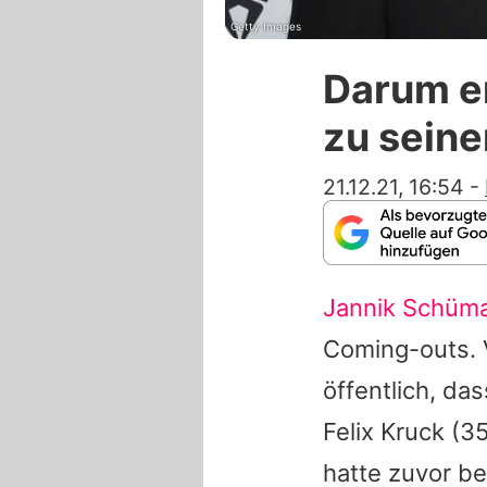
Getty Images
Darum e
zu sein
21.12.21, 16:54
-
Jannik Schüm
Coming-outs. 
öffentlich, da
Felix Kruck
(35
hatte zuvor be