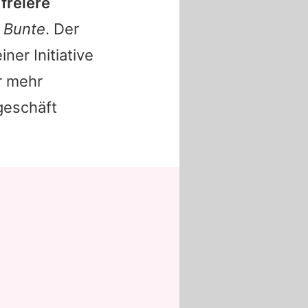
freiere
t
Bunte
. Der
er Initiative
r mehr
geschäft