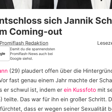
Datenschutzerklärung
ntschloss sich Jannik S
Nutzungsbedingungen
em Coming-out
Utiq verwalten
Promiflash Redaktion
Leseze
Damit du die spannendsten
Promiflash-News auch bei
Google siehst.
ann
(29) plaudert offen über die Hintergrün
Vor fast genau einem Jahr machte der Scha
ss er schwul ist, indem er
ein Kussfoto
mit s
) teilte. Das war für ihn ein großer Schritt.
fürchtet, dass er wegen seiner Sexualität 