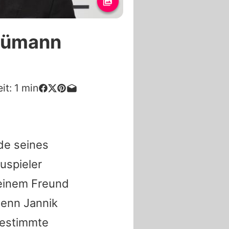
chümann
it:
1
min
de seines
uspieler
einem Freund
 Denn
Jannik
bestimmte