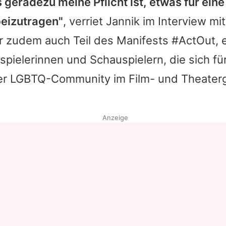
geradezu meine Pflicht ist, etwas für eine 
beizutragen"
, verriet Jannik im Interview mi
 zudem auch Teil des Manifests #ActOut, ein
pielerinnen und Schauspielern, die sich fü
der LGBTQ-Community im Film- und Theater
Anzeige