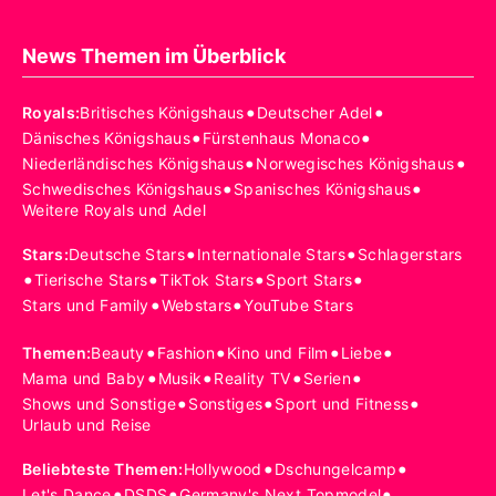
News Themen im Überblick
•
•
Royals
:
Britisches Königshaus
Deutscher Adel
•
•
Dänisches Königshaus
Fürstenhaus Monaco
•
•
Niederländisches Königshaus
Norwegisches Königshaus
•
•
Schwedisches Königshaus
Spanisches Königshaus
Weitere Royals und Adel
•
•
Stars
:
Deutsche Stars
Internationale Stars
Schlagerstars
•
•
•
•
Tierische Stars
TikTok Stars
Sport Stars
•
•
Stars und Family
Webstars
YouTube Stars
•
•
•
•
Themen
:
Beauty
Fashion
Kino und Film
Liebe
•
•
•
•
Mama und Baby
Musik
Reality TV
Serien
•
•
•
Shows und Sonstige
Sonstiges
Sport und Fitness
Urlaub und Reise
•
•
Beliebteste Themen
:
Hollywood
Dschungelcamp
•
•
•
Let's Dance
DSDS
Germany's Next Topmodel