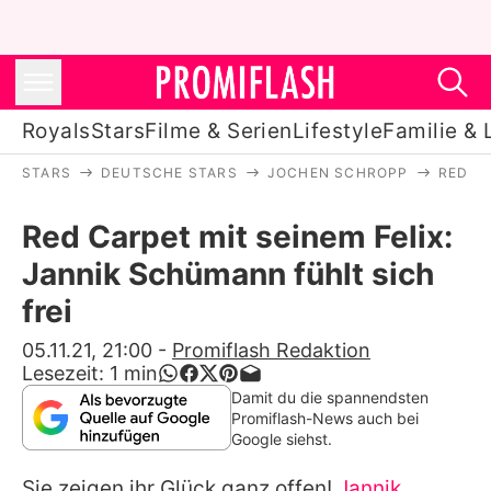
Royals
Stars
Filme & Serien
Lifestyle
Familie & 
STARS
DEUTSCHE STARS
JOCHEN SCHROPP
RED CA
Royals
Red Carpet mit seinem Felix:
Stars
Jannik Schümann fühlt sich
Filme & Serien
frei
Lifestyle
05.11.21, 21:00
-
Promiflash Redaktion
Lesezeit:
1
min
Familie & Liebe
Damit du die spannendsten
Promiflash-News auch bei
Promiflash Exklusiv
Google siehst.
Sie zeigen ihr Glück ganz offen!
Jannik