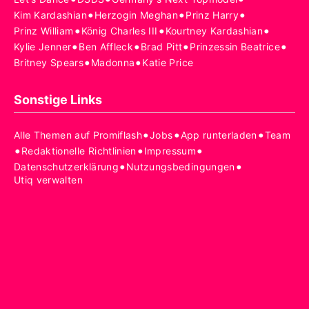
•
•
•
Kim Kardashian
Herzogin Meghan
Prinz Harry
•
•
•
Prinz William
König Charles III
Kourtney Kardashian
•
•
•
•
Kylie Jenner
Ben Affleck
Brad Pitt
Prinzessin Beatrice
•
•
Britney Spears
Madonna
Katie Price
Sonstige Links
•
•
•
Alle Themen auf Promiflash
Jobs
App runterladen
Team
•
•
•
Redaktionelle Richtlinien
Impressum
•
•
Datenschutzerklärung
Nutzungsbedingungen
Utiq verwalten