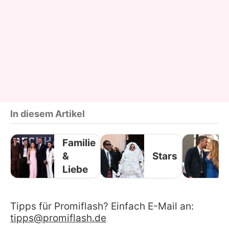
In diesem Artikel
Familie
&
Stars
Liebe
Tipps für Promiflash? Einfach E-Mail an:
tipps@promiflash.de