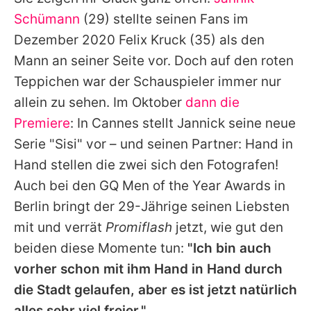
Alle Themen auf Promiflash
Schümann
(29) stellte seinen Fans im
Jobs
Dezember 2020
Felix Kruck
(35) als den
Mann an seiner Seite vor. Doch auf den roten
App runterladen
Teppichen war der Schauspieler immer nur
Team
allein zu sehen. Im Oktober
dann die
Premiere
: In Cannes stellt Jannick seine neue
Redaktionelle Richtlinien
Serie "Sisi" vor – und seinen Partner: Hand in
Impressum
Hand stellen die zwei sich den Fotografen!
Auch bei den GQ Men of the Year Awards in
Datenschutzerklärung
Berlin bringt der 29-Jährige seinen Liebsten
Nutzungsbedingungen
mit und verrät
Promiflash
jetzt, wie gut den
Utiq verwalten
beiden diese Momente tun:
"Ich bin auch
vorher schon mit ihm Hand in Hand durch
die Stadt gelaufen, aber es ist jetzt natürlich
alles sehr viel freier."