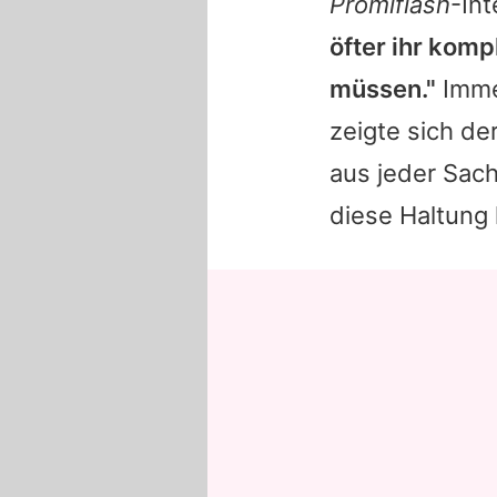
Promiflash
-In
öfter ihr kom
müssen."
Immer
zeigte sich d
aus jeder Sach
diese Haltung 