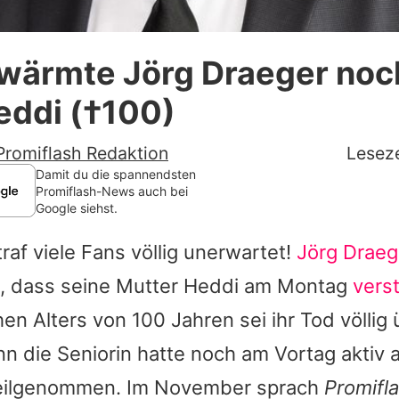
Datenschutzerklärung
hwärmte Jörg Draeger noc
Nutzungsbedingungen
ddi (†100)
Utiq verwalten
Promiflash Redaktion
Leseze
Damit du die spannendsten
Promiflash-News auch bei
Google siehst.
traf viele Fans völlig unerwartet!
Jörg Draeg
, dass seine Mutter
Heddi
am Montag
verst
hen Alters von 100 Jahren sei ihr Tod völli
 die Seniorin hatte noch am Vortag aktiv 
teilgenommen. Im November sprach
Promifl