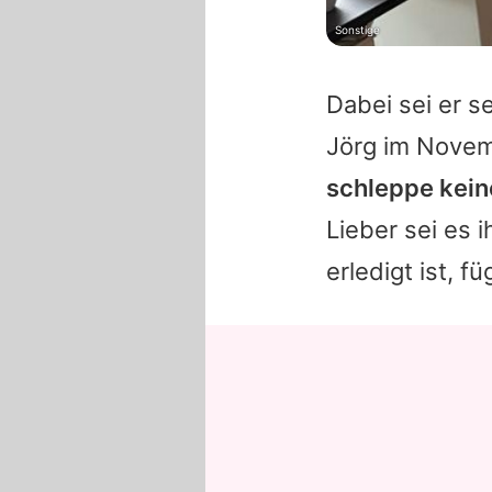
Sonstige
Dabei sei er s
Jörg
im Novem
schleppe kein
Lieber sei es 
erledigt ist, fü