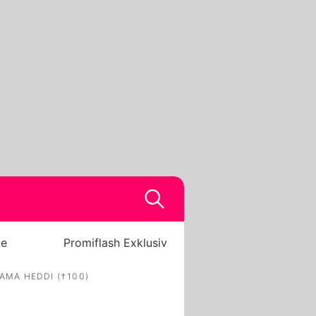
be
Promiflash Exklusiv
MA HEDDI (†100)