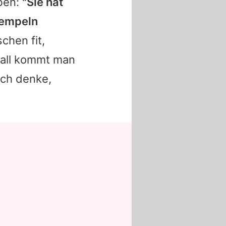
ben:
"Sie hat
rempeln
chen fit,
Fall kommt man
Ich denke,