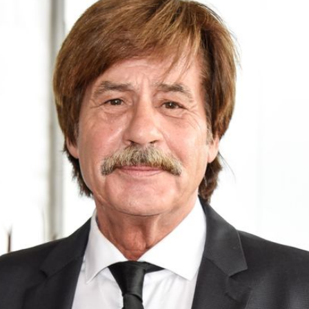
Filme & Serien
Lifestyle
Familie & Liebe
Promiflash Exklusiv
Alle Themen auf Promiflash
Jobs
App runterladen
Team
Redaktionelle Richtlinien
Impressum