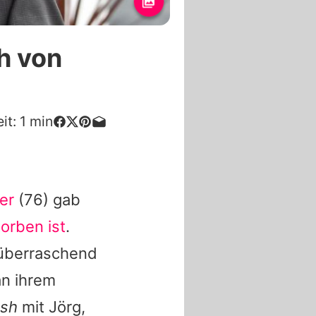
h von
it:
1
min
er
(76) gab
orben ist
.
g überraschend
an ihrem
ash
mit
Jörg
,