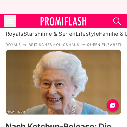
Royals
Stars
Filme & Serien
Lifestyle
Familie & 
ROYALS
BRITISCHES KÖNIGSHAUS
QUEEN ELIZABETH II
Royals
Stars
Filme & Serien
Lifestyle
Familie & Liebe
Promiflash Exklusiv
Getty Images
Nach Ketchup-Release: Die