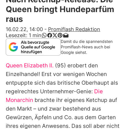
Alle Themen auf Promiflash
Queen bringt Hundeparfüm
Jobs
raus
App runterladen
16.02.22, 14:00
-
Promiflash Redaktion
Lesezeit:
1
min
Team
Damit du die spannendsten
Promiflash-News auch bei
Redaktionelle Richtlinien
Google siehst.
Queen Elizabeth II.
(95) erobert den
Impressum
Einzelhandel! Erst vor wenigen Wochen
Datenschutzerklärung
entpuppte sich das britische Oberhaupt als
Nutzungsbedingungen
regelrechtes Unternehmer-Genie:
Die
Monarchin
brachte ihr eigenes Ketchup auf
Utiq verwalten
den Markt – und zwar bestehend aus
Gewürzen, Äpfeln und Co. aus dem Garten
ihres eigenen Anwesens. Das soll aber nicht