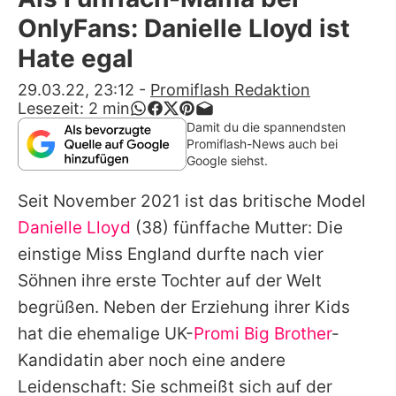
Alle Themen auf Promiflash
OnlyFans: Danielle Lloyd ist
Jobs
Hate egal
App runterladen
29.03.22, 23:12
-
Promiflash Redaktion
Lesezeit:
2
min
Team
Damit du die spannendsten
Promiflash-News auch bei
Redaktionelle Richtlinien
Google siehst.
Seit November 2021 ist das britische Model
Impressum
Danielle Lloyd
(38) fünffache Mutter: Die
Datenschutzerklärung
einstige Miss England durfte nach vier
Nutzungsbedingungen
Söhnen ihre erste Tochter auf der Welt
begrüßen. Neben der Erziehung ihrer Kids
Utiq verwalten
hat die ehemalige UK-
Promi Big Brother
-
Kandidatin aber noch eine andere
Leidenschaft: Sie schmeißt sich auf der