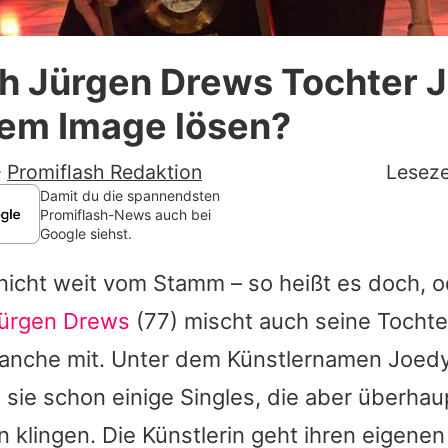
Datenschutzerklärung
ch Jürgen Drews Tochter 
Nutzungsbedingungen
nem Image lösen?
Utiq verwalten
-
Promiflash Redaktion
Leseze
Damit du die spannendsten
Promiflash-News auch bei
Google siehst.
t nicht weit vom Stamm – so heißt es doch, 
ürgen Drews
(77) mischt auch seine Tocht
ranche mit. Unter dem Künstlernamen Joed
e sie schon einige Singles, die aber überhau
n klingen. Die Künstlerin geht ihren eigen