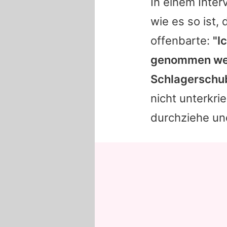
In einem Inter
wie es so ist,
offenbarte:
"I
genommen werd
Schlagerschub
nicht unterkri
durchziehe und