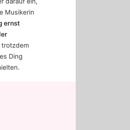
r darauf ein,
ie Musikerin
g ernst
der
n trotzdem
nes Ding
ielten.