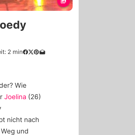
Joedy
it:
2
min
oder? Wie
er
Joelina
(26)
y
pt nicht nach
en Weg und