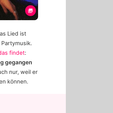
s Lied ist
 Partymusik.
das findet
:
Weg gegangen
ch nur, weil er
fen können.