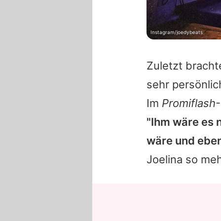
Instagram/joedybeats
Zuletzt bracht
sehr persönli
Im
Promiflash
-
"Ihm wäre es 
wäre und eben
Joelina so meh