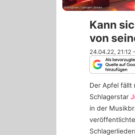
Instagram / juergen.drews
Kann si
von sei
24.04.22, 21:12
Der Apfel fäll
Schlagerstar
J
in der Musikb
veröffentlicht
Schlagerlieder