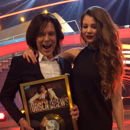
Filme & Serien
Lifestyle
Familie & Liebe
Promiflash Exklusiv
Alle Themen auf Promiflash
Jobs
App runterladen
Team
Redaktionelle Richtlinien
Impressum