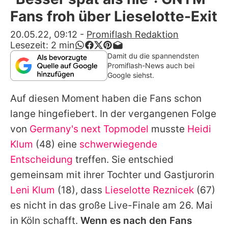
Alle Themen auf Promiflash
Fans froh über Lieselotte-Exit
Jobs
20.05.22, 09:12
-
Promiflash Redaktion
Lesezeit:
2
min
App runterladen
Damit du die spannendsten
Promiflash-News auch bei
Team
Google siehst.
Redaktionelle Richtlinien
Auf diesen Moment haben die Fans schon
lange hingefiebert. In der vergangenen Folge
Impressum
von
Germany's next Topmodel
musste
Heidi
Datenschutzerklärung
Klum
(48) eine
schwerwiegende
Entscheidung
treffen. Sie entschied
Nutzungsbedingungen
gemeinsam mit ihrer Tochter und Gastjurorin
Utiq verwalten
Leni Klum
(18), dass
Lieselotte Reznicek
(67)
es nicht in das große Live-Finale am 26. Mai
in Köln schafft.
Wenn es nach den Fans