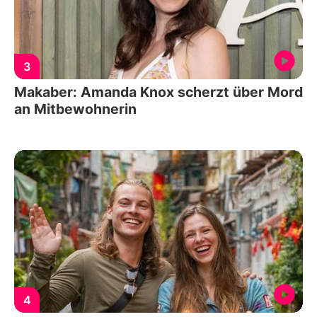
3
Makaber: Amanda Knox scherzt über Mord
an Mitbewohnerin
4