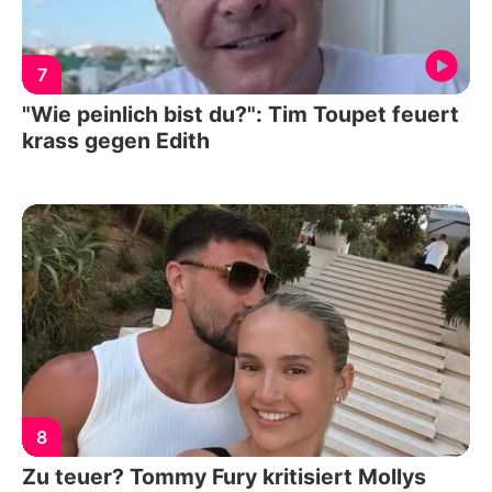
7
"Wie peinlich bist du?": Tim Toupet feuert
krass gegen Edith
8
Zu teuer? Tommy Fury kritisiert Mollys