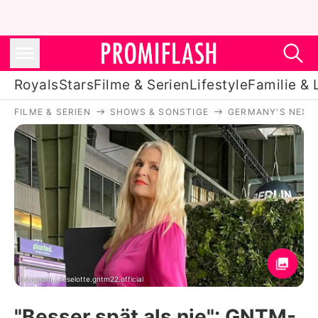
Royals
Stars
Filme & Serien
Lifestyle
Familie & 
FILME & SERIEN
SHOWS & SONSTIGE
GERMANY'S NEXT
Royals
Stars
Filme & Serien
Lifestyle
Familie & Liebe
Promiflash Exklusiv
Instagram / lieselotte.gntm22.official
"Besser spät als nie": GNTM-