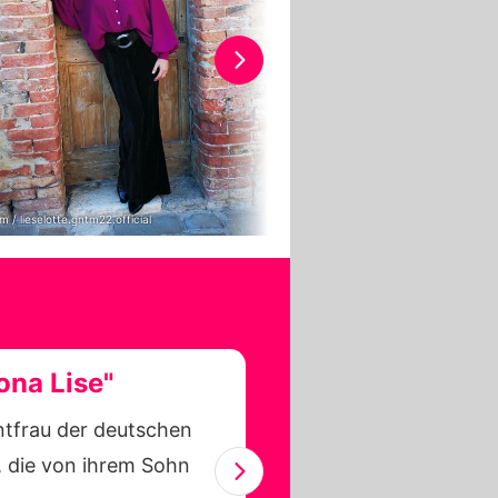
m / lieselotte.gntm22.official
Instagram / lieselotte.gntm22.offici
ona Lise"
ontfrau der deutschen
, die von ihrem Sohn