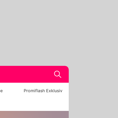
be
Promiflash Exklusiv