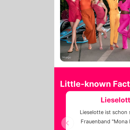
Imago
Little-known Fact
Lieselot
Lieselotte ist schon
Frauenband "Mona Li