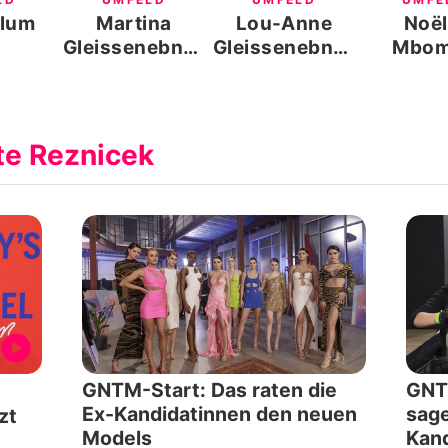
Klum
Martina
Lou-Anne
Noël
Gleissenebner-
Gleissenebner-
Mbom
Teskey
Teskey
te Reznicek
GNTM-Start: Das raten die
GNTM
-
Ex-Kandidatinnen den neuen
sag
zt
Models
Kand