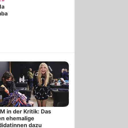
la
ba
 in der Kritik: Das
en ehemalige
idatinnen dazu