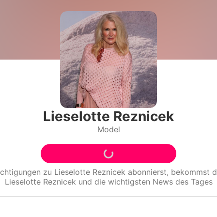
Filme & Serien
Lifestyle
Familie & Liebe
Promiflash Exklusiv
Alle Themen auf Promiflash
Lieselotte Reznicek
Model
Jobs
App runterladen
Team
ichtigungen zu
Lieselotte Reznicek
abonnierst, bekommst d
Lieselotte Reznicek
und die wichtigsten News des Tages
Redaktionelle Richtlinien
Impressum