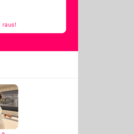
 raus!
LD