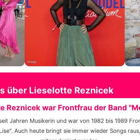
Imago
Instagra
s über Lieselotte Reznicek
te Reznicek war Frontfrau der Band "M
 seit Jahren Musikerin und war von 1982 bis 1989 Fr
se". Auch heute bringt sie immer wieder Songs raus