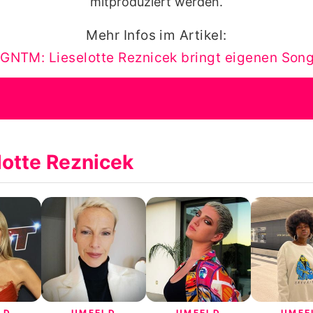
mitproduziert werden.
Mehr Infos im Artikel:
GNTM: Lieselotte Reznicek bringt eigenen Song
lotte Reznicek
LD
UMFELD
UMFELD
UMFE