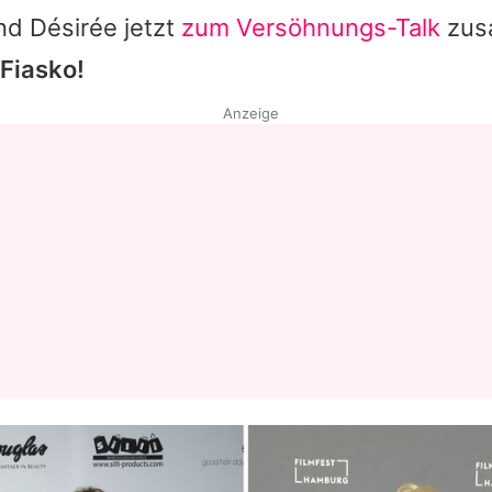
nd
Désirée
jetzt
zum Versöhnungs-Talk
zus
 Fiasko!
Anzeige