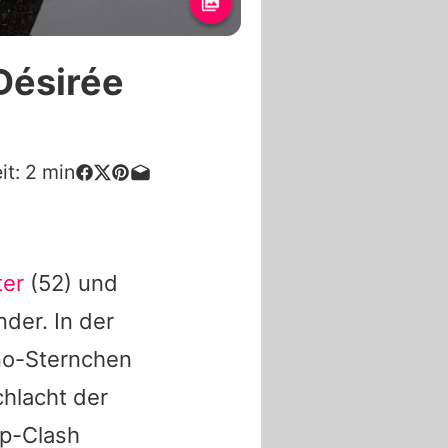
Désirée
it:
2
min
ter
(52) und
der. In der
rno-Sternchen
chlacht der
mp-Clash