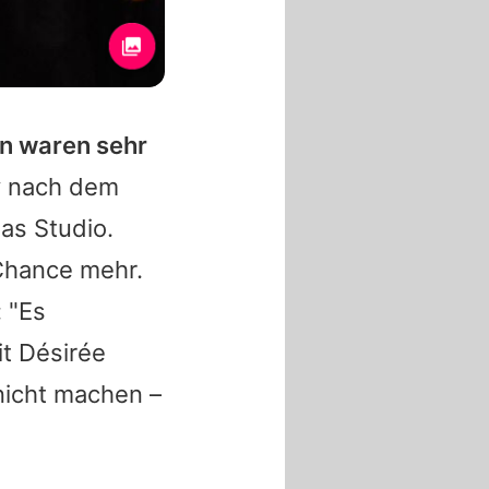
en waren sehr
y
nach dem
as Studio.
Chance mehr.
 "Es
it
Désirée
nicht machen –