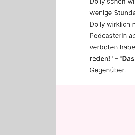
Dolly
schon wie
wenige Stunde
Dolly
wirklich 
Podcasterin a
verboten habe
reden!" – "Das
Gegenüber.