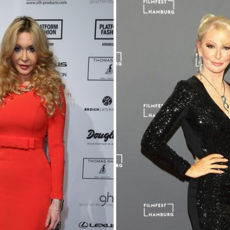
Filme & Serien
Lifestyle
Familie & Liebe
Promiflash Exklusiv
Alle Themen auf Promiflash
Jobs
App runterladen
Team
Redaktionelle Richtlinien
Impressum