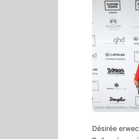
Mathis Wienand/Getty Images 
Désirée
erweck