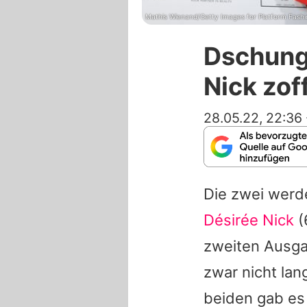
Mathis Wienand/Getty Images for Platform Fashi
Dschunge
Nick zof
28.05.22, 22:36
Die zwei werd
Désirée Nick
(
zweiten Ausga
zwar nicht lan
beiden gab es