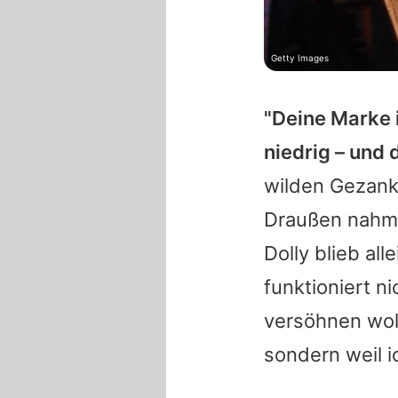
Getty Images
"Deine Marke 
niedrig – und d
wilden Gezank
Draußen nahm 
Dolly
blieb all
funktioniert ni
versöhnen wol
sondern weil ic