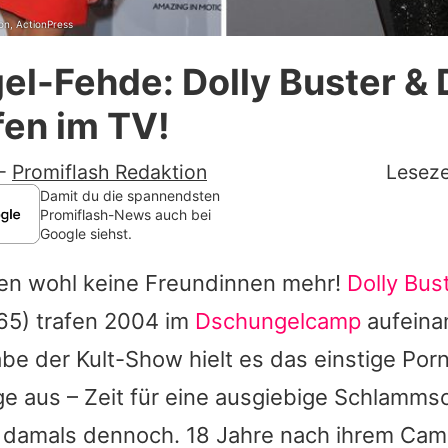
on, ActionPress
Datenschutzerklärung
l-Fehde: Dolly Buster & 
Nutzungsbedingungen
fen im TV!
Utiq verwalten
-
Promiflash Redaktion
Leseze
Damit du die spannendsten
Promiflash-News auch bei
Google siehst.
en wohl keine Freundinnen mehr!
Dolly Bus
65) trafen 2004 im
Dschungelcamp
aufeinan
be der Kult-Show hielt es das einstige Po
ge aus – Zeit für eine ausgiebige Schlamms
 damals dennoch. 18 Jahre nach ihrem Ca