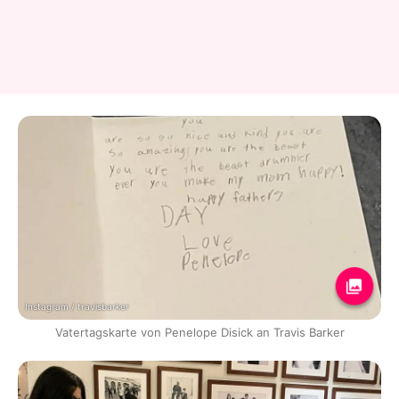
Instagram / travisbarker
Vatertagskarte von Penelope Disick an Travis Barker