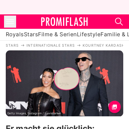
Royals
Stars
Filme & Serien
Lifestyle
Familie & 
STARS
INTERNATIONALE STARS
KOURTNEY KARDASHIA
Royals
Stars
Filme & Serien
Lifestyle
Familie & Liebe
Promiflash Exklusiv
Getty Images, Instagram / travisbarker
Er macht sie glücklich: