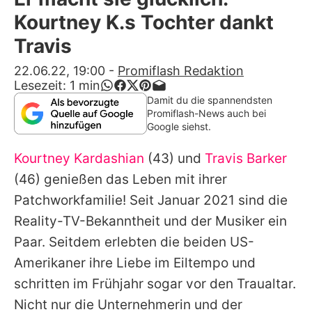
Alle Themen auf Promiflash
Kourtney K.s Tochter dankt
Jobs
Travis
App runterladen
22.06.22, 19:00
-
Promiflash Redaktion
Lesezeit:
1
min
Team
Damit du die spannendsten
Promiflash-News auch bei
Redaktionelle Richtlinien
Google siehst.
Kourtney Kardashian
(43) und
Travis Barker
Impressum
(46) genießen das Leben mit ihrer
Datenschutzerklärung
Patchworkfamilie! Seit Januar 2021 sind die
Nutzungsbedingungen
Reality-TV-Bekanntheit und der Musiker ein
Paar. Seitdem erlebten die beiden US-
Utiq verwalten
Amerikaner ihre Liebe im Eiltempo und
schritten im Frühjahr sogar vor den Traualtar.
Nicht nur die Unternehmerin und der