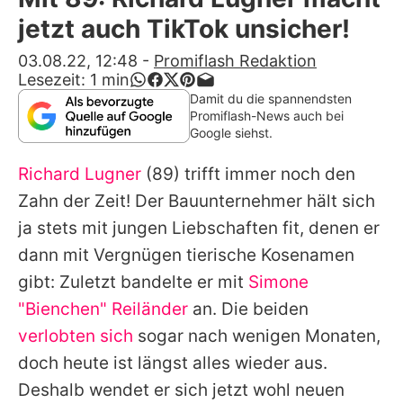
Alle Themen auf Promiflash
jetzt auch TikTok unsicher!
Jobs
03.08.22, 12:48
-
Promiflash Redaktion
Lesezeit:
1
min
App runterladen
Damit du die spannendsten
Promiflash-News auch bei
Team
Google siehst.
Redaktionelle Richtlinien
Richard Lugner
(89) trifft immer noch den
Zahn der Zeit! Der Bauunternehmer hält sich
Impressum
ja stets mit jungen Liebschaften fit, denen er
Datenschutzerklärung
dann mit Vergnügen tierische Kosenamen
gibt: Zuletzt bandelte er mit
Simone
Nutzungsbedingungen
"Bienchen" Reiländer
an. Die beiden
Utiq verwalten
verlobten sich
sogar nach wenigen Monaten,
doch heute ist längst alles wieder aus.
Deshalb wendet er sich jetzt wohl neuen