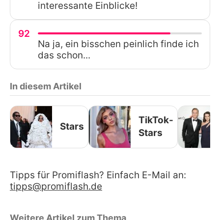
interessante Einblicke!
92
Na ja, ein bisschen peinlich finde ich
das schon...
In diesem Artikel
TikTok-
Stars
Stars
Tipps für Promiflash? Einfach E-Mail an:
tipps@promiflash.de
Weitere Artikel zum Thema