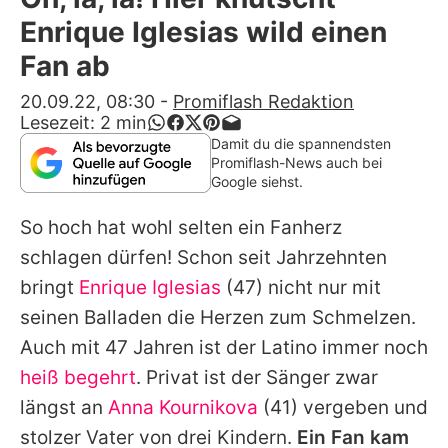
Alle Themen auf Promiflash
Enrique Iglesias wild einen
Jobs
Fan ab
App runterladen
20.09.22, 08:30
-
Promiflash Redaktion
Lesezeit:
2
min
Team
Damit du die spannendsten
Promiflash-News auch bei
Redaktionelle Richtlinien
Google siehst.
So hoch hat wohl selten ein Fanherz
Impressum
schlagen dürfen! Schon seit Jahrzehnten
Datenschutzerklärung
bringt
Enrique Iglesias
(47) nicht nur mit
Nutzungsbedingungen
seinen Balladen die Herzen zum Schmelzen.
Auch mit 47 Jahren ist der Latino immer noch
Utiq verwalten
heiß begehrt
. Privat ist der Sänger zwar
längst an
Anna Kournikova
(41) vergeben und
stolzer Vater von drei Kindern.
Ein Fan kam