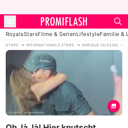
Royals
Stars
Filme & Serien
Lifestyle
Familie & 
STARS
INTERNATIONALE STARS
ENRIQUE IGLESIAS
Royals
Stars
Filme & Serien
Lifestyle
Familie & Liebe
Promiflash Exklusiv
Instagram / enriqueiglesias
Oh, là, là! Hier knutscht