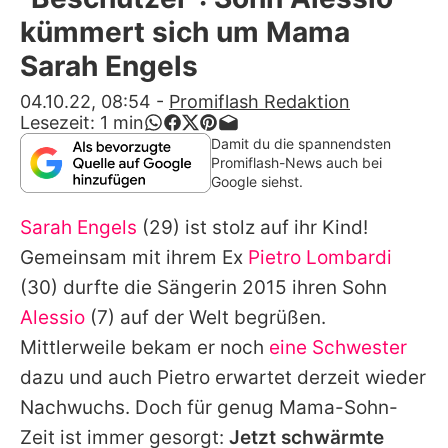
Alle Themen auf Promiflash
kümmert sich um Mama
Jobs
Sarah Engels
App runterladen
04.10.22, 08:54
-
Promiflash Redaktion
Lesezeit:
1
min
Team
Damit du die spannendsten
Promiflash-News auch bei
Redaktionelle Richtlinien
Google siehst.
Sarah Engels
(29) ist stolz auf ihr Kind!
Impressum
Gemeinsam mit ihrem Ex
Pietro Lombardi
Datenschutzerklärung
(30) durfte die Sängerin 2015 ihren Sohn
Nutzungsbedingungen
Alessio
(7) auf der Welt begrüßen.
Mittlerweile bekam er noch
eine Schwester
Utiq verwalten
dazu und auch Pietro erwartet derzeit wieder
Nachwuchs. Doch für genug Mama-Sohn-
Zeit ist immer gesorgt:
Jetzt schwärmte