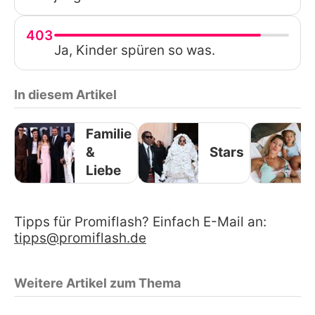
403
Ja, Kinder spüren so was.
In diesem Artikel
Familie
&
Stars
Liebe
Tipps für Promiflash? Einfach E-Mail an:
tipps@promiflash.de
Weitere Artikel zum Thema