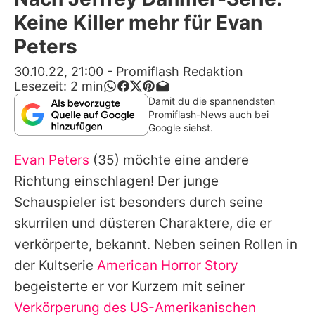
Alle Themen auf Promiflash
Keine Killer mehr für Evan
Jobs
Peters
App runterladen
30.10.22, 21:00
-
Promiflash Redaktion
Lesezeit:
2
min
Team
Damit du die spannendsten
Promiflash-News auch bei
Redaktionelle Richtlinien
Google siehst.
Evan Peters
(35) möchte eine andere
Impressum
Richtung einschlagen! Der junge
Datenschutzerklärung
Schauspieler ist besonders durch seine
Nutzungsbedingungen
skurrilen und düsteren Charaktere, die er
verkörperte, bekannt. Neben seinen Rollen in
Utiq verwalten
der Kultserie
American Horror Story
begeisterte er vor Kurzem mit seiner
Verkörperung des US-Amerikanischen