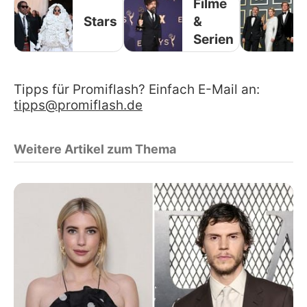
Filme
Stars
&
Serien
Tipps für Promiflash? Einfach E-Mail an:
tipps@promiflash.de
Weitere Artikel zum Thema