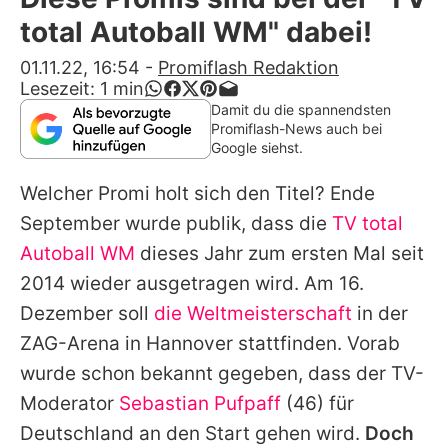
Alle Themen auf Promiflash
total Autoball WM" dabei!
Jobs
01.11.22, 16:54
-
Promiflash Redaktion
Lesezeit:
1
min
App runterladen
Damit du die spannendsten
Promiflash-News auch bei
Team
Google siehst.
Redaktionelle Richtlinien
Welcher Promi holt sich den Titel? Ende
September wurde publik, dass die
TV total
Impressum
Autoball WM
dieses Jahr zum ersten Mal seit
Datenschutzerklärung
2014 wieder ausgetragen wird. Am 16.
Dezember soll
die Weltmeisterschaft
in der
Nutzungsbedingungen
ZAG-Arena in Hannover stattfinden. Vorab
Utiq verwalten
wurde schon bekannt gegeben, dass der TV-
Moderator
Sebastian Pufpaff
(46) für
Deutschland an den Start gehen wird.
Doch