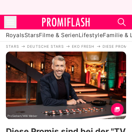
Royals
Stars
Filme & Serien
Lifestyle
Familie & 
STARS
DEUTSCHE STARS
EKO FRESH
DIESE PROMIS
Royals
Stars
Filme & Serien
Lifestyle
Familie & Liebe
Promiflash Exklusiv
ProSieben/Willi Weber
Diese Promis sind bei der "TV