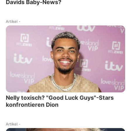
Davids Baby-News?
Artikel
-
Nelly toxisch? "Good Luck Guys"-Stars
konfrontieren Dion
Artikel
-