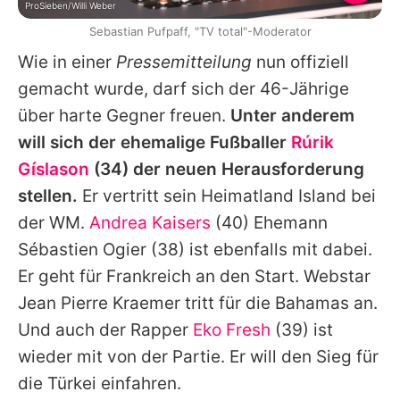
ProSieben/Willi Weber
Sebastian Pufpaff, "TV total"-Moderator
Wie in einer
Pressemitteilung
nun offiziell
gemacht wurde, darf sich der 46-Jährige
über harte Gegner freuen.
Unter anderem
will sich der ehemalige Fußballer
Rúrik
Gíslason
(34) der neuen Herausforderung
stellen.
Er vertritt sein Heimatland Island bei
der WM.
Andrea Kaisers
(40) Ehemann
Sébastien Ogier
(38) ist ebenfalls mit dabei.
Er geht für Frankreich an den Start. Webstar
Jean Pierre Kraemer
tritt für die Bahamas an.
Und auch der Rapper
Eko Fresh
(39) ist
wieder mit von der Partie. Er will den Sieg für
die Türkei einfahren.