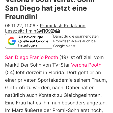
Alle Themen auf Promiflash
San Diego hat jetzt eine
Jobs
Freundin!
App runterladen
05.11.22, 11:06
-
Promiflash Redaktion
Lesezeit:
1
min
Team
Damit du die spannendsten
Promiflash-News auch bei
Redaktionelle Richtlinien
Google siehst.
San Diego Franjo Pooth
(19) ist offiziell vom
Impressum
Markt! Der Sohn von TV-Star
Verona Pooth
Datenschutzerklärung
(54) lebt derzeit in Florida. Dort geht er an
Nutzungsbedingungen
einer privaten Sportakademie seinem Traum,
Golfprofi zu werden, nach. Dabei hat er
Utiq verwalten
natürlich auch Kontakt zu Gleichgesinnten.
Eine Frau hat es ihm nun besonders angetan.
Im März äußerte der Promi-Sohn erst noch,