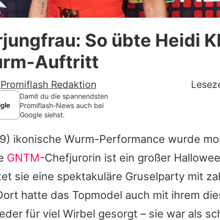
m
Datenschutzerklärung
jungfrau: So übte Heidi K
Nutzungsbedingungen
rm-Auftritt
Utiq verwalten
-
Promiflash Redaktion
Leseze
Damit du die spannendsten
Promiflash-News auch bei
Google siehst.
9) ikonische Wurm-Performance wurde mo
ie
GNTM
-Chefjurorin ist ein großer Hallowe
tet sie eine spektakuläre Gruselparty mit za
ort hatte das Topmodel auch mit ihrem die
der für viel Wirbel gesorgt – sie war als sc