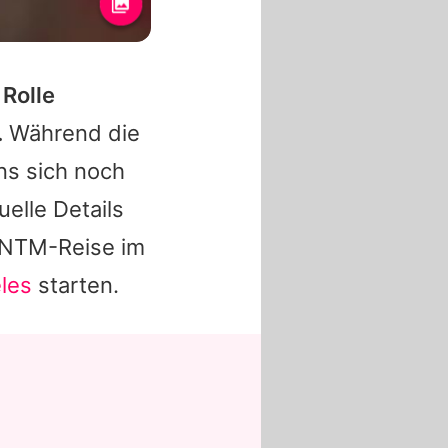
 Rolle
.
Während die
ns sich noch
elle Details
GNTM-Reise im
eles
starten.