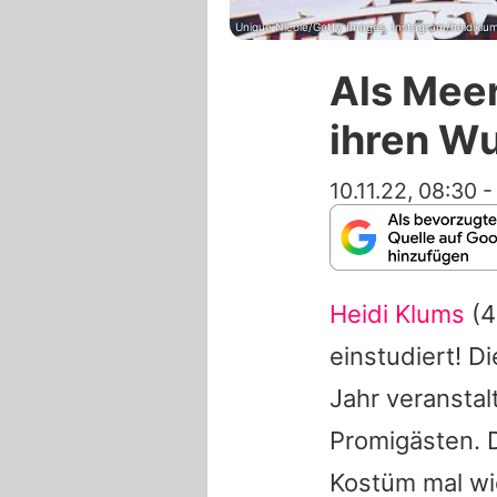
Unique Nicole/Getty Images, Instagram/heidiklu
Als Meer
ihren Wu
10.11.22, 08:30
Heidi Klums
(4
einstudiert! D
Jahr veranstal
Promigästen. D
Kostüm mal wie