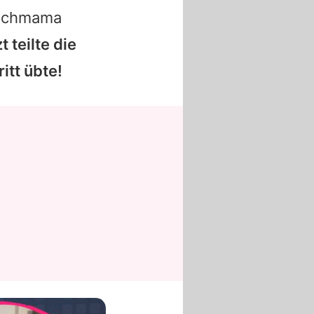
rfachmama
t teilte die
itt übte!