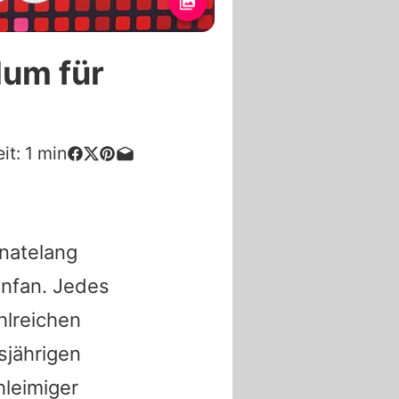
lum für
it:
1
min
natelang
enfan. Jedes
hlreichen
sjährigen
hleimiger