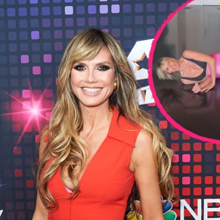
Filme & Serien
Lifestyle
Familie & Liebe
Promiflash Exklusiv
Alle Themen auf Promiflash
Jobs
App runterladen
Team
Redaktionelle Richtlinien
Impressum