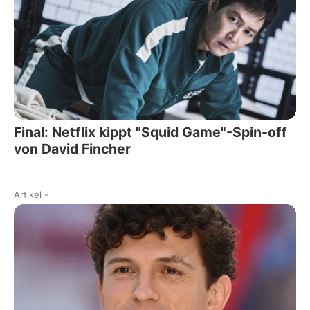
Final: Netflix kippt "Squid Game"-Spin-off
von David Fincher
Artikel
-