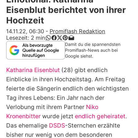
Alle Themen auf Promiflash
Eisenblut berichtet von ihrer
Jobs
Hochzeit
App runterladen
14.11.22, 06:30
-
Promiflash Redaktion
Lesezeit:
2
min
Team
Damit du die spannendsten
Promiflash-News auch bei
Redaktionelle Richtlinien
Google siehst.
Katharina Eisenblut
(28) gibt endlich
Impressum
Einblicke in ihren Hochzeitstag. Am Freitag
Datenschutzerklärung
feierte die Sängerin endlich den wichtigsten
Nutzungsbedingungen
Tag ihres Lebens: Ein Jahr nach der
Verlobung mit ihrem Partner
Niko
Utiq verwalten
Kronenbitter
wurde jetzt
endlich geheiratet
.
Das ehemalige
DSDS
-Sternchen erzählte
bisher nur wenig von dem besonderen