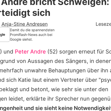
 Andre bricht Schweigen:
Filme & Serien
rteidigt sich
Lifestyle
-
Anja-Stine Andresen
Leseze
Familie & Liebe
Damit du die spannendsten
Promiflash-News auch bei
Google siehst.
Promiflash Exklusiv
) und
Peter Andre
(52) sorgen erneut für Sc
Alle Themen auf Promiflash
fgrund von Aussagen des Sängers, in denen
Jobs
, mehrfach unwahre Behauptungen über ihn a
App runterladen
nd sich
Katie
laut einem Vertreter über "ps
Team
beklagt und betont, wie sehr sie unter den
en leidet, erklärte ihr Sprecher nun gegen
Redaktionelle Richtlinien
ngenheit und sie sieht keine Notwendigkeit
Impressum