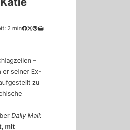
 Katie
it:
2
min
hlagzeilen –
 er seiner Ex-
ufgestellt zu
ychische
über
Daily Mail
:
, mit