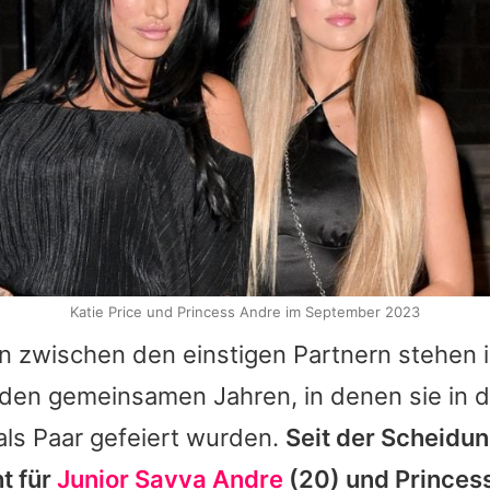
Katie Price und Princess Andre im September 2023
en zwischen den einstigen Partnern stehen 
den gemeinsamen Jahren, in denen sie in d
 als Paar gefeiert wurden.
Seit der Scheidu
t für
Junior Savva Andre
(20) und
Princes