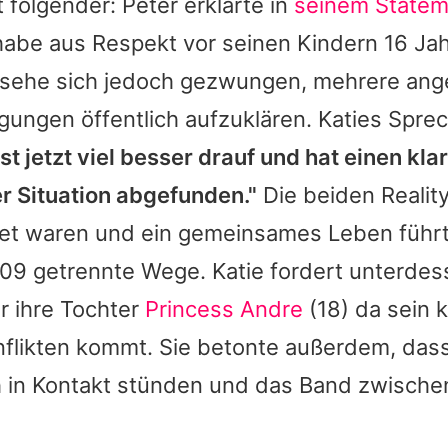
t folgender:
Peter
erklärte in
seinem Statem
 habe aus Respekt vor seinen Kindern 16 Jah
sehe sich jedoch gezwungen, mehrere ang
gungen öffentlich aufzuklären.
Katies
Sprec
ist jetzt viel besser drauf und hat einen kl
er Situation abgefunden."
Die beiden Reality
atet waren und ein gemeinsames Leben führ
2009 getrennte Wege.
Katie
fordert unterdes
ür ihre Tochter
Princess Andre
(18) da sein 
flikten kommt. Sie betonte außerdem, dass
h in Kontakt stünden und das Band zwische