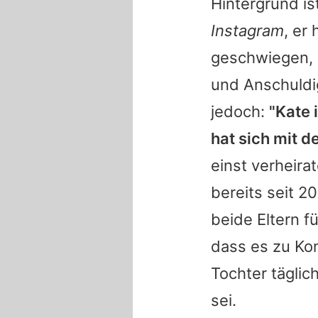
Hintergrund is
Instagram
, er
geschwiegen, 
und Anschuldi
jedoch:
"Kate 
hat sich mit d
einst verheir
bereits seit 
beide Eltern f
dass es zu Kon
Tochter täglic
sei.