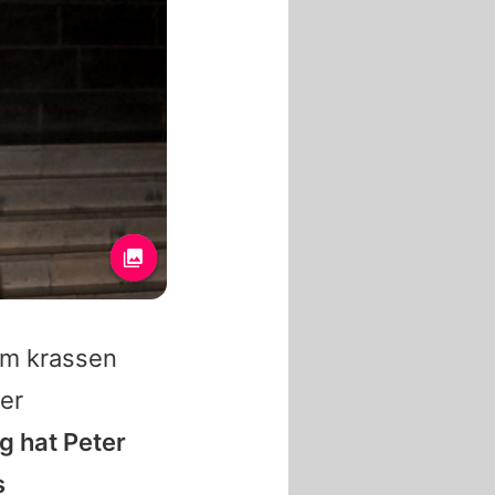
im krassen
er
ng hat
Peter
s