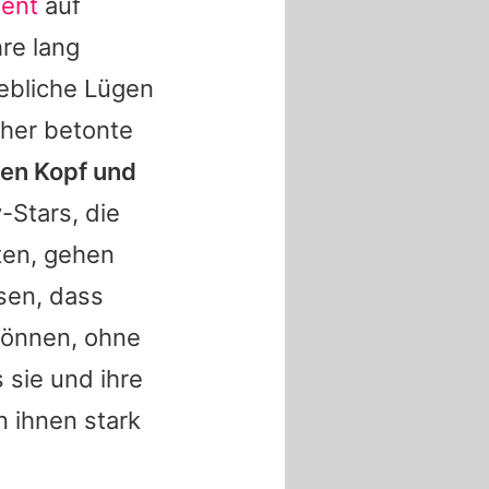
ent
auf
re lang
ebliche Lügen
her betonte
aren Kopf und
-Stars, die
ten, gehen
sen, dass
können, ohne
 sie und ihre
n ihnen stark