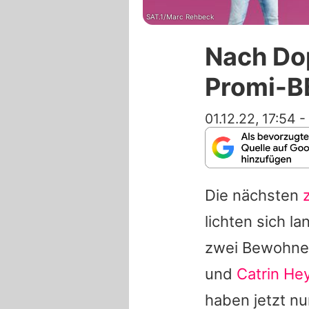
SAT.1/Marc Rehbeck
Nach Dop
Promi-B
01.12.22, 17:54
-
Die nächsten
lichten sich 
zwei Bewohner
und
Catrin He
haben jetzt n