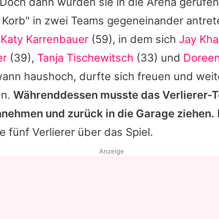
 Doch dann wurden sie in die Arena gerufen
m Korb" in zwei Teams gegeneinander antre
n
Katy Karrenbauer
(59), in dem sich
Jay Kh
er
(39),
Tanja Tischewitsch
(33) und
Doreen
ann haushoch, durfte sich freuen und weite
en.
Währenddessen musste das Verlierer-
nnehmen und zurück in die Garage ziehen.
e fünf Verlierer über das Spiel.
Anzeige