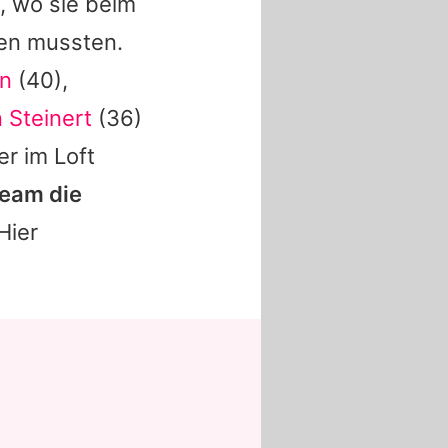
, wo sie beim
ten mussten.
an
(40),
 Steinert
(36)
r im Loft
Team die
Hier