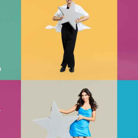
Filme & Serien
Lifestyle
Familie & Liebe
Promiflash Exklusiv
Alle Themen auf Promiflash
Jobs
App runterladen
Team
Redaktionelle Richtlinien
Impressum