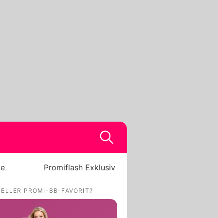
be
Promiflash Exklusiv
UELLER PROMI-BB-FAVORIT?