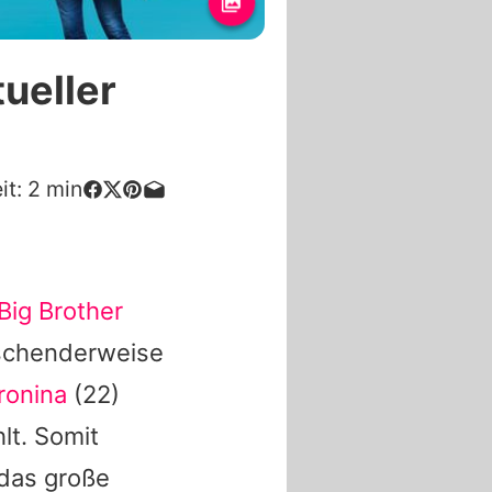
tueller
it:
2
min
Big Brother
aschenderweise
ronina
(22)
t. Somit
 das große