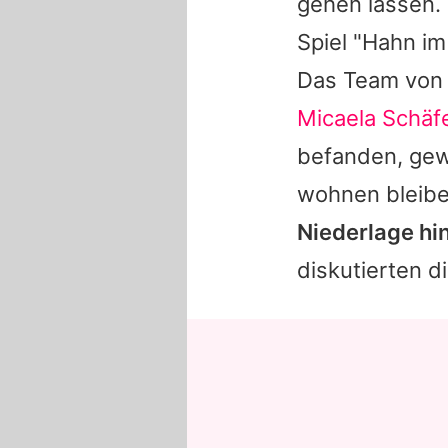
gehen lassen.
Spiel "Hahn i
Das Team vo
Micaela Schäf
befanden, gew
wohnen bleib
Niederlage hi
diskutierten di