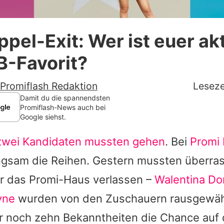
Datenschutzerklärung
pel-Exit: Wer ist euer ak
Nutzungsbedingungen
B-Favorit?
Utiq verwalten
Promiflash Redaktion
Leseze
Damit du die spannendsten
Promiflash-News auch bei
Google siehst.
zwei Kandidaten mussten gehen
. Bei
Promi 
langsam die Reihen. Gestern mussten überr
 das Promi-Haus verlassen –
Walentina Do
yne
wurden von den Zuschauern rausgewähl
ur noch zehn Bekanntheiten die Chance auf