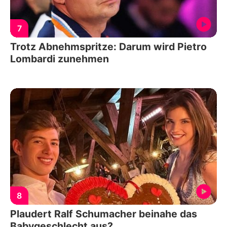
7
Trotz Abnehmspritze: Darum wird Pietro
Lombardi zunehmen
8
Plaudert Ralf Schumacher beinahe das
Babygeschlecht aus?