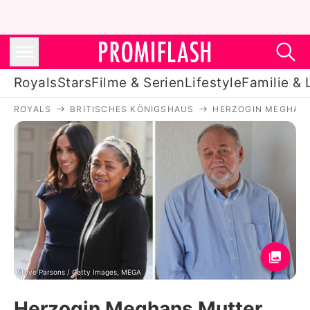
Royals
Stars
Filme & Serien
Lifestyle
Familie & 
ROYALS
BRITISCHES KÖNIGSHAUS
HERZOGIN MEGHAN
Royals
Stars
Filme & Serien
Lifestyle
Familie & Liebe
Promiflash Exklusiv
Steve Parsons / Getty Images, MEGA
Herzogin Meghans Mutter