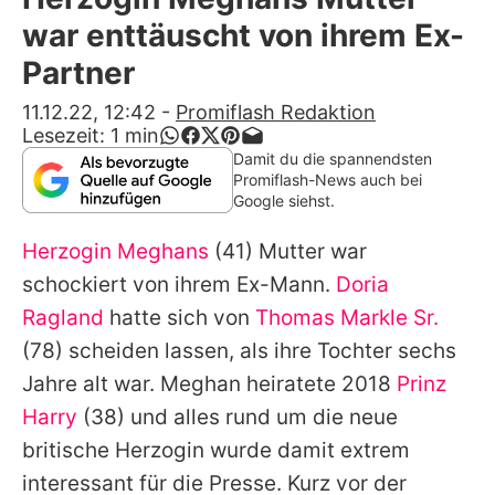
Alle Themen auf Promiflash
war enttäuscht von ihrem Ex-
Jobs
Partner
App runterladen
11.12.22, 12:42
-
Promiflash Redaktion
Lesezeit:
1
min
Team
Damit du die spannendsten
Promiflash-News auch bei
Redaktionelle Richtlinien
Google siehst.
Herzogin Meghans
(41) Mutter war
Impressum
schockiert von ihrem Ex-Mann.
Doria
Datenschutzerklärung
Ragland
hatte sich von
Thomas Markle Sr.
Nutzungsbedingungen
(78) scheiden lassen, als ihre Tochter sechs
Jahre alt war. Meghan heiratete 2018
Prinz
Utiq verwalten
Harry
(38) und alles rund um die neue
britische Herzogin wurde damit extrem
interessant für die Presse. Kurz vor der