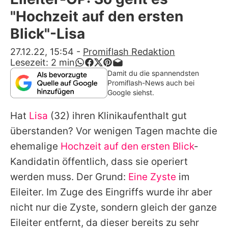
Alle Themen auf Promiflash
"Hochzeit auf den ersten
Jobs
Blick"-Lisa
App runterladen
27.12.22, 15:54
-
Promiflash Redaktion
Lesezeit:
2
min
Team
Damit du die spannendsten
Promiflash-News auch bei
Redaktionelle Richtlinien
Google siehst.
Hat
Lisa
(32) ihren Klinikaufenthalt gut
Impressum
überstanden? Vor wenigen Tagen machte die
Datenschutzerklärung
ehemalige
Hochzeit auf den ersten Blick
-
Nutzungsbedingungen
Kandidatin öffentlich, dass sie operiert
werden muss. Der Grund:
Eine Zyste
im
Utiq verwalten
Eileiter. Im Zuge des Eingriffs wurde ihr aber
nicht nur die Zyste, sondern gleich der ganze
Eileiter entfernt, da dieser bereits zu sehr