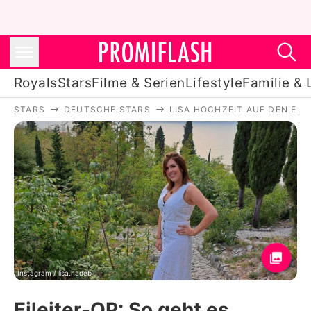
Royals
Stars
Filme & Serien
Lifestyle
Familie & 
STARS
DEUTSCHE STARS
LISA HOCHZEIT AUF DEN ERS
Royals
Stars
Filme & Serien
Lifestyle
Familie & Liebe
Promiflash Exklusiv
Instagram / lisa.hadeb
Eileiter-OP: So geht es