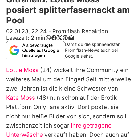
Alle Themen auf Promiflash
posiert splitterfasernackt am
Jobs
Pool
App runterladen
02.01.23, 22:24
-
Promiflash Redaktion
Lesezeit:
2
min
Team
Damit du die spannendsten
Promiflash-News auch bei
Redaktionelle Richtlinien
Google siehst.
Lottie Moss
(24) wickelt ihre Community ein
Impressum
weiteres Mal um den Finger! Seit mittlerweile
Datenschutzerklärung
zwei Jahren ist die kleine Schwester von
Nutzungsbedingungen
Kate Moss
(48) nun schon auf der Erotik-
Plattform OnlyFans aktiv. Dort postet sie
Utiq verwalten
nicht nur heiße Bilder von sich, sondern soll
zwischenzeitlich sogar
ihre getragene
Unterwäsche
verkauft haben. Doch auch auf