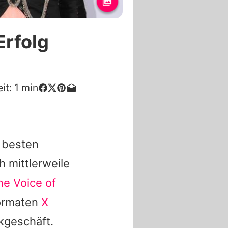
Erfolg
it:
1
min
 besten
 mittlerweile
he Voice of
Formaten
X
kgeschäft.