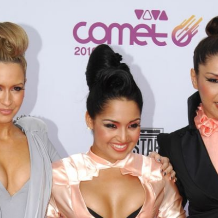
Filme & Serien
Lifestyle
Familie & Liebe
Promiflash Exklusiv
Alle Themen auf Promiflash
Jobs
App runterladen
Team
Redaktionelle Richtlinien
Impressum