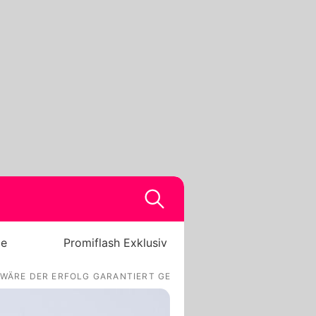
be
Promiflash Exklusiv
 WÄRE DER ERFOLG GARANTIERT GEWESEN!