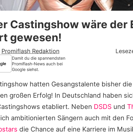
Datenschutzerklärung
er Castingshow wäre der 
Nutzungsbedingungen
ert gewesen!
Utiq verwalten
-
Promiflash Redaktion
Leseze
Damit du die spannendsten
Promiflash-News auch bei
Google siehst.
stingshow hatten Gesangstalente bisher die
n großen Erfolg! In Deutschland haben sich
Castingshows etabliert. Neben
DSDS
und
T
ich ambitionierten Sängern auch mit den 
pstars
die Chance auf eine Karriere im Musi