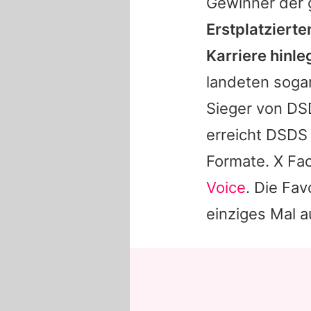
Gewinner der
Erstplatziert
Karriere hinle
landeten soga
Sieger von
DS
erreicht DSDS
Formate.
X Fac
Voice
. Die Fa
einziges Mal au