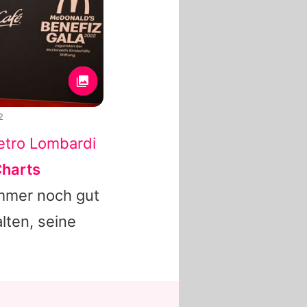
2
etro Lombardi
Charts
immer noch gut
lten, seine