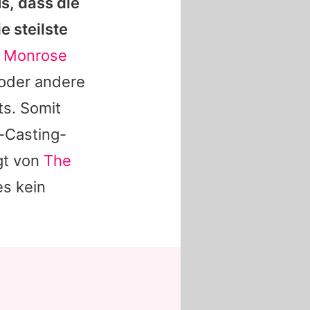
s, dass die
e steilste
r
Monrose
 oder andere
ts. Somit
-Casting-
lgt von
The
es kein