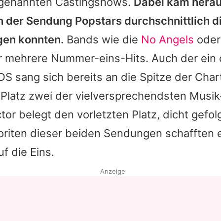
 genannten Castingshows.
Dabei kam herau
en der Sendung
Popstars
durchschnittlich di
gen konnten.
Bands wie die
No Angels
ode
r mehrere Nummer-eins-Hits. Auch der ein
DS
sang sich bereits an die Spitze der Char
 Platz zwei der vielversprechendsten Musik
tor
belegt den vorletzten Platz, dicht gefo
voriten dieser beiden Sendungen schafften 
f die Eins.
Anzeige