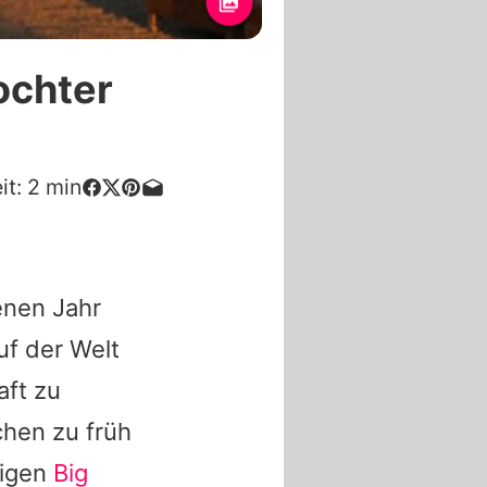
ochter
it:
2
min
enen Jahr
f der Welt
ft zu
hen zu früh
ligen
Big