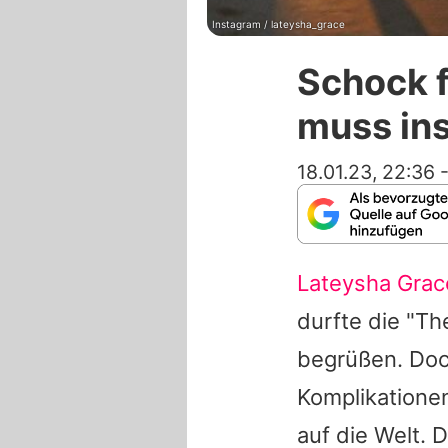
Instagram / lateysha_grace
Schock f
muss in
18.01.23, 22:36
Lateysha Grac
durfte die "Th
begrüßen. Do
Komplikatione
auf die Welt.