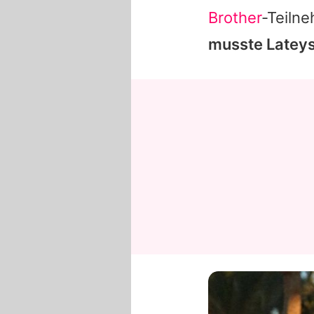
Brother
-Teiln
musste
Latey