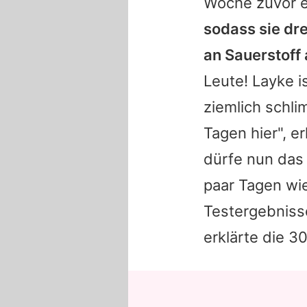
Woche zuvor e
sodass sie dr
an Sauerstoff
Leute! Layke i
ziemlich schli
Tagen hier", e
dürfe nun das
paar Tagen wi
Testergebniss
erklärte die 3