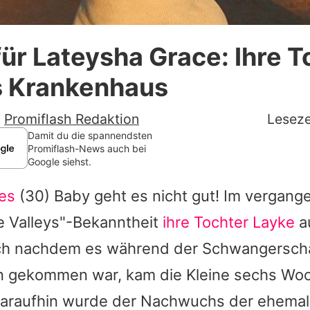
Datenschutzerklärung
ür Lateysha Grace: Ihre T
Nutzungsbedingungen
s Krankenhaus
Utiq verwalten
-
Promiflash Redaktion
Leseze
Damit du die spannendsten
Promiflash-News auch bei
Google siehst.
es
(30) Baby geht es nicht gut! Im vergang
e Valleys"-Bekanntheit
ihre Tochter Layke
au
ch nachdem es während der Schwangerscha
n gekommen war, kam die Kleine sechs Woc
 Daraufhin wurde der Nachwuchs der ehema