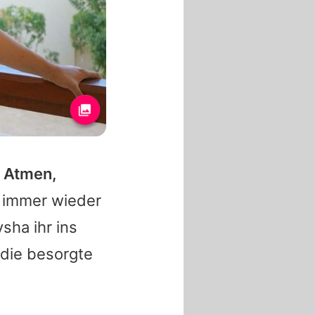
m Atmen,
e immer wieder
ysha
ihr ins
 die besorgte