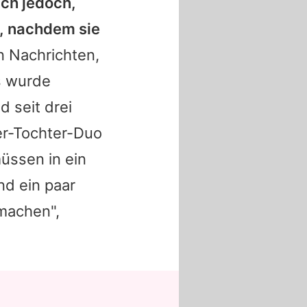
ich jedoch,
, nachdem sie
n Nachrichten,
es wurde
 seit drei
er-Tochter-Duo
üssen in ein
nd ein paar
machen",