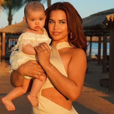
Filme & Serien
Lifestyle
Familie & Liebe
Promiflash Exklusiv
Alle Themen auf Promiflash
Jobs
App runterladen
Team
Redaktionelle Richtlinien
Impressum