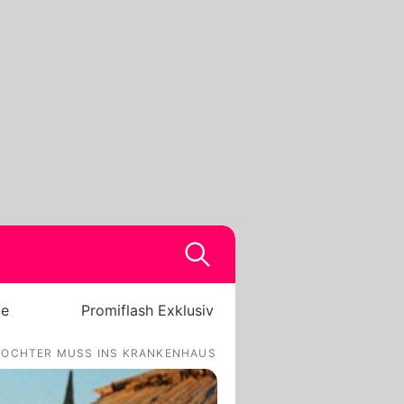
be
Promiflash Exklusiv
 TOCHTER MUSS INS KRANKENHAUS