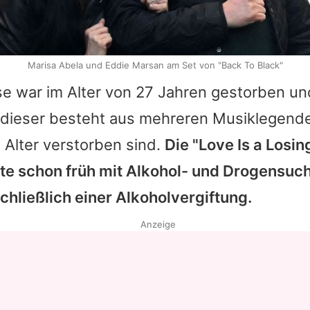
Marisa Abela und Eddie Marsan am Set von "Back To Black"
se
war im Alter von 27 Jahren gestorben un
 dieser besteht aus mehreren Musiklegenden
 Alter verstorben sind.
Die "Love Is a Losi
atte schon früh mit Alkohol- und Drogensuc
chließlich einer Alkoholvergiftung.
Anzeige