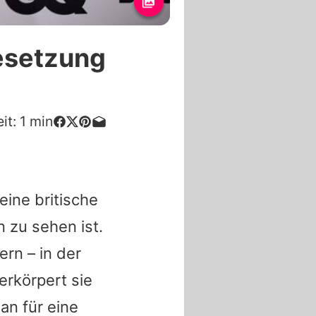
besetzung
it:
1
min
 eine britische
 zu sehen ist.
ern – in der
erkörpert sie
an für eine