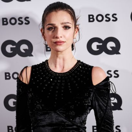
Filme & Serien
Lifestyle
Familie & Liebe
Promiflash Exklusiv
Alle Themen auf Promiflash
Jobs
App runterladen
Team
Redaktionelle Richtlinien
Impressum