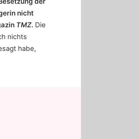
 Besetzung der
gerin nicht
gazin
TMZ
.
Die
h nichts
esagt habe,