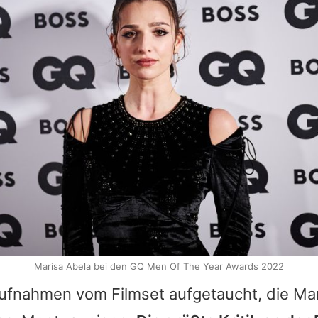
Marisa Abela bei den GQ Men Of The Year Awards 2022
 Aufnahmen vom Filmset aufgetaucht, die
Mar