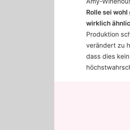
Amy
-Winehou
Rolle sei wohl
wirklich ähnl
Produktion sc
verändert zu 
dass dies kein
höchstwahrsche