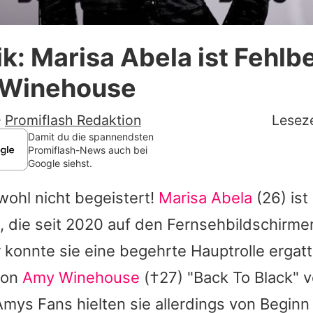
Datenschutzerklärung
ik: Marisa Abela ist Fehl
Nutzungsbedingungen
 Winehouse
Utiq verwalten
-
Promiflash Redaktion
Leseze
Damit du die spannendsten
Promiflash-News auch bei
Google siehst.
wohl nicht begeistert!
Marisa Abela
(26) ist
, die seit 2020 auf den Fernsehbildschirmen
 konnte sie eine begehrte Hauptrolle ergatt
von
Amy Winehouse
(†27) "Back To Black" v
Amys
Fans hielten sie allerdings von Beginn 