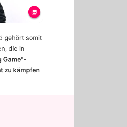
d gehört somit
, die in
ng Game"-
ht zu kämpfen