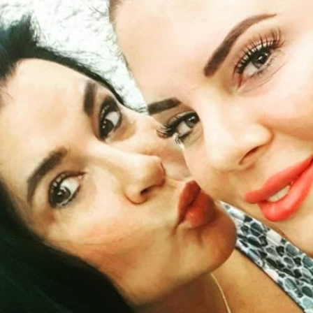
Filme & Serien
Lifestyle
Familie & Liebe
Promiflash Exklusiv
Alle Themen auf Promiflash
Jobs
App runterladen
Team
Redaktionelle Richtlinien
Impressum