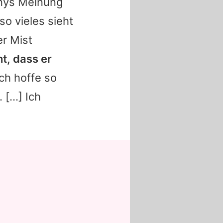
nnys Meinung
o vieles sieht
er Mist
ht, dass er
ich hoffe so
[...] Ich