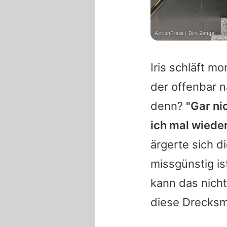
ActionPress / Dirk Zengel
Iris schläft m
der offenbar n
denn?
"Gar ni
ich mal wiede
ärgerte sich d
missgünstig is
kann das nicht
diese Drecksm