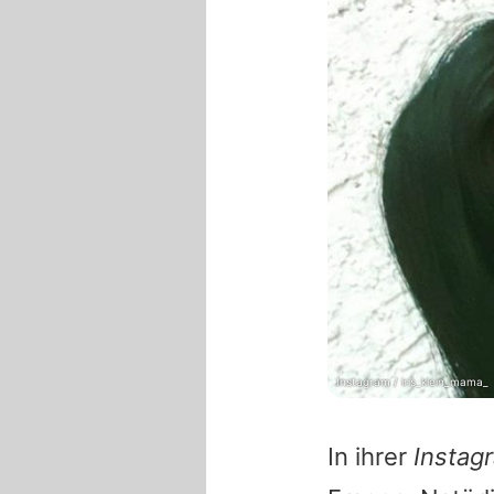
Instagram / iris_klein_mama_
In ihrer
Instag