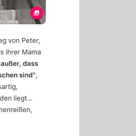
eg von Peter,
es ihrer Mama
 außer, dass
schen sind"
,
artig,
en liegt...
mmenreißen,