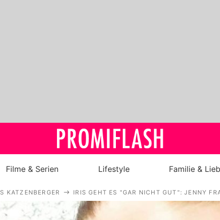
Filme & Serien
Lifestyle
Familie & Lie
IS KATZENBERGER
IRIS GEHT ES "GAR NICHT GUT": JENNY F
Royals
Stars