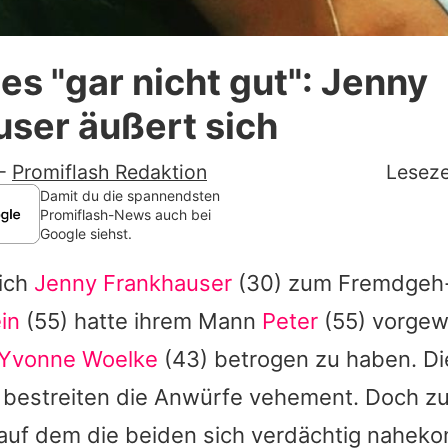
Datenschutzerklärung
 es "gar nicht gut": Jenny
Nutzungsbedingungen
ser äußert sich
Utiq verwalten
-
Promiflash Redaktion
Leseze
Damit du die spannendsten
Promiflash-News auch bei
Google siehst.
sich
Jenny Frankhauser
(30) zum Fremdgeh-
ein
(55) hatte ihrem Mann
Peter
(55) vorgewo
Yvonne Woelke
(43) betrogen zu haben. Di
 bestreiten die Anwürfe vehement. Doch zu
 auf dem die beiden sich verdächtig nahe