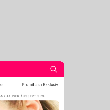
be
Promiflash Exklusiv
RANKHAUSER ÄUSSERT SICH