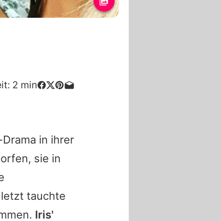
it:
2
min
Drama in ihrer
rfen, sie in
e
letzt tauchte
kommen.
Iris'