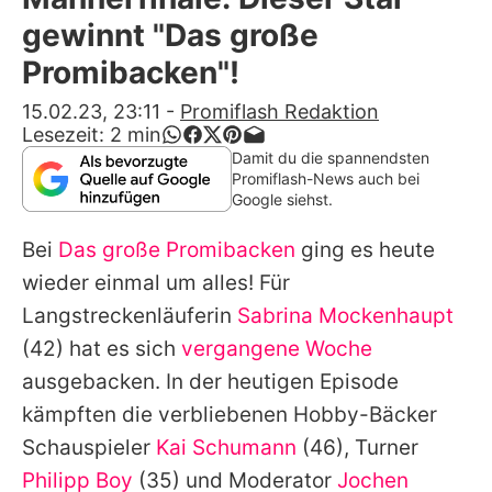
Alle Themen auf Promiflash
gewinnt "Das große
Jobs
Promibacken"!
App runterladen
15.02.23, 23:11
-
Promiflash Redaktion
Lesezeit:
2
min
Team
Damit du die spannendsten
Promiflash-News auch bei
Redaktionelle Richtlinien
Google siehst.
Bei
Das große Promibacken
ging es heute
Impressum
wieder einmal um alles! Für
Datenschutzerklärung
Langstreckenläuferin
Sabrina Mockenhaupt
Nutzungsbedingungen
(42) hat es sich
vergangene Woche
ausgebacken. In der heutigen Episode
Utiq verwalten
kämpften die verbliebenen Hobby-Bäcker
Schauspieler
Kai Schumann
(46), Turner
Philipp Boy
(35) und Moderator
Jochen