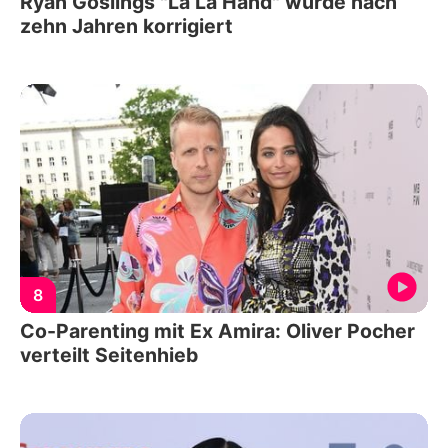
Ryan Goslings "La La Hand" wurde nach
zehn Jahren korrigiert
8
Co-Parenting mit Ex Amira: Oliver Pocher
verteilt Seitenhieb