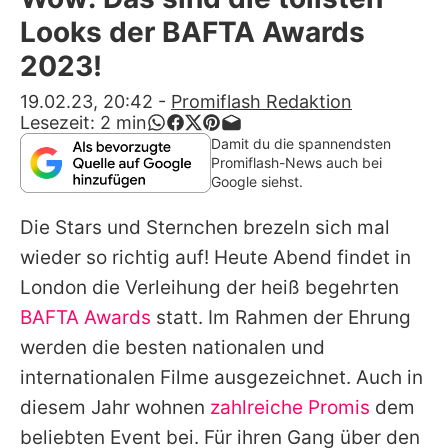
Alle Themen auf Promiflash
Looks der BAFTA Awards
Jobs
2023!
App runterladen
19.02.23, 20:42
-
Promiflash Redaktion
Lesezeit:
2
min
Team
Damit du die spannendsten
Promiflash-News auch bei
Redaktionelle Richtlinien
Google siehst.
Die Stars und Sternchen brezeln sich mal
Impressum
wieder so richtig auf! Heute Abend findet in
Datenschutzerklärung
London die Verleihung der heiß begehrten
Nutzungsbedingungen
BAFTA Awards
statt. Im Rahmen der Ehrung
werden die besten nationalen und
Utiq verwalten
internationalen Filme ausgezeichnet. Auch in
diesem Jahr wohnen
zahlreiche Promis
dem
beliebten Event bei. Für ihren Gang über den