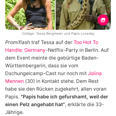
RTL / Stefan Thoyah // RTL
Collage: Tessa Bergmeier und Papis Loveday
Promiflash
traf
Tessa
auf der
Too Hot To
Handle: Germany
-Netflix-Party in Berlin. Auf
dem Event meinte die gebürtige Baden-
Württembergerin, dass sie vom
Dschungelcamp
-Cast nur noch mit
Jolina
Mennen
(30) in Kontakt stehe. Dem Rest
habe sie den Rücken zugekehrt, allen voran
Papis
.
"Papis habe ich gefurshamt, weil der
einen Pelz angehabt hat"
, erklärte die 33-
Jährige.