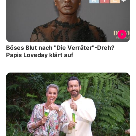
Böses Blut nach "Die Verräter"-Dreh?
Papis Loveday klärt auf