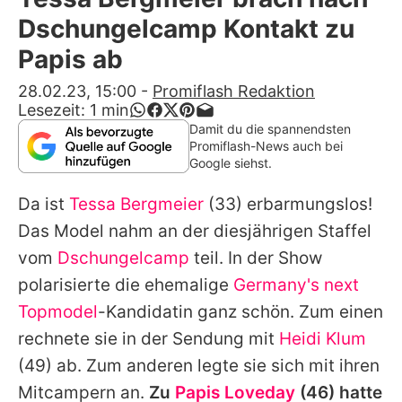
Alle Themen auf Promiflash
Dschungelcamp Kontakt zu
Jobs
Papis ab
App runterladen
28.02.23, 15:00
-
Promiflash Redaktion
Lesezeit:
1
min
Team
Damit du die spannendsten
Promiflash-News auch bei
Redaktionelle Richtlinien
Google siehst.
Da ist
Tessa Bergmeier
(33) erbarmungslos!
Impressum
Das Model nahm an der diesjährigen Staffel
Datenschutzerklärung
vom
Dschungelcamp
teil. In der Show
Nutzungsbedingungen
polarisierte die ehemalige
Germany's next
Topmodel
-Kandidatin ganz schön. Zum einen
Utiq verwalten
rechnete sie in der Sendung mit
Heidi Klum
(49) ab. Zum anderen legte sie sich mit ihren
Mitcampern an.
Zu
Papis Loveday
(46) hatte