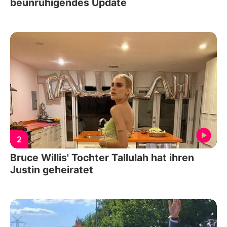
beunruhigendes Update
2
Bruce Willis' Tochter Tallulah hat ihren
Justin geheiratet