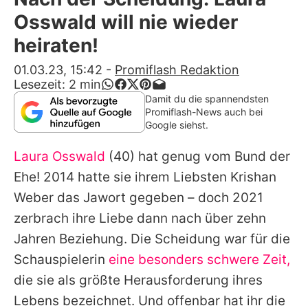
Alle Themen auf Promiflash
Osswald will nie wieder
Jobs
heiraten!
App runterladen
01.03.23, 15:42
-
Promiflash Redaktion
Lesezeit:
2
min
Team
Damit du die spannendsten
Promiflash-News auch bei
Redaktionelle Richtlinien
Google siehst.
Laura Osswald
(40) hat genug vom Bund der
Impressum
Ehe! 2014 hatte sie ihrem Liebsten Krishan
Datenschutzerklärung
Weber das Jawort gegeben – doch 2021
Nutzungsbedingungen
zerbrach ihre Liebe dann nach über zehn
Jahren Beziehung. Die Scheidung war für die
Utiq verwalten
Schauspielerin
eine besonders schwere Zeit,
die sie als größte Herausforderung ihres
Lebens bezeichnet. Und offenbar hat ihr die