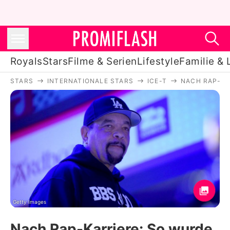
Royals
Stars
Filme & Serien
Lifestyle
Familie & 
STARS
INTERNATIONALE STARS
ICE-T
NACH RAP-KA
Royals
Stars
Filme & Serien
Lifestyle
Familie & Liebe
Promiflash Exklusiv
Getty Images
Nach Rap-Karriere: So wurde