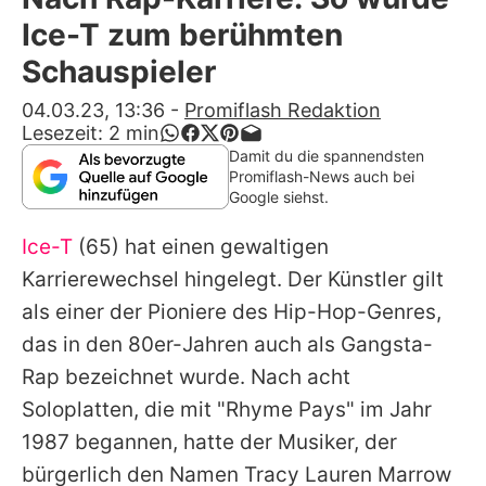
Alle Themen auf Promiflash
Ice-T zum berühmten
Jobs
Schauspieler
App runterladen
04.03.23, 13:36
-
Promiflash Redaktion
Lesezeit:
2
min
Team
Damit du die spannendsten
Promiflash-News auch bei
Redaktionelle Richtlinien
Google siehst.
Ice-T
(65) hat einen gewaltigen
Impressum
Karrierewechsel hingelegt. Der Künstler gilt
Datenschutzerklärung
als einer der Pioniere des Hip-Hop-Genres,
Nutzungsbedingungen
das in den 80er-Jahren auch als Gangsta-
Rap bezeichnet wurde. Nach acht
Utiq verwalten
Soloplatten, die mit "Rhyme Pays" im Jahr
1987 begannen, hatte der Musiker, der
bürgerlich den Namen Tracy Lauren Marrow