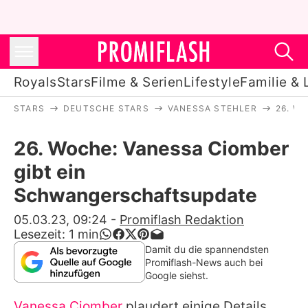
Royals
Stars
Filme & Serien
Lifestyle
Familie & 
STARS
DEUTSCHE STARS
VANESSA STEHLER
26. W
Royals
26. Woche: Vanessa Ciomber
Stars
gibt ein
Filme & Serien
Schwangerschaftsupdate
Lifestyle
05.03.23, 09:24
-
Promiflash Redaktion
Lesezeit:
1
min
Familie & Liebe
Damit du die spannendsten
Promiflash-News auch bei
Promiflash Exklusiv
Google siehst.
Vanessa Ciomber
plaudert einige Details