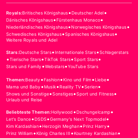
•
•
Royals
:
Britisches Königshaus
Deutscher Adel
•
•
Dänisches Königshaus
Fürstenhaus Monaco
•
•
Niederländisches Königshaus
Norwegisches Königshaus
•
•
Schwedisches Königshaus
Spanisches Königshaus
Weitere Royals und Adel
•
•
Stars
:
Deutsche Stars
Internationale Stars
Schlagerstars
•
•
•
•
Tierische Stars
TikTok Stars
Sport Stars
•
•
Stars und Family
Webstars
YouTube Stars
•
•
•
•
Themen
:
Beauty
Fashion
Kino und Film
Liebe
•
•
•
•
Mama und Baby
Musik
Reality TV
Serien
•
•
•
Shows und Sonstige
Sonstiges
Sport und Fitness
Urlaub und Reise
•
•
Beliebteste Themen
:
Hollywood
Dschungelcamp
•
•
•
Let's Dance
DSDS
Germany's Next Topmodel
•
•
•
Kim Kardashian
Herzogin Meghan
Prinz Harry
•
•
•
Prinz William
König Charles III
Kourtney Kardashian