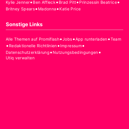
•
•
•
•
Kylie Jenner
Ben Affleck
Brad Pitt
Prinzessin Beatrice
•
•
Britney Spears
Madonna
Katie Price
Sonstige Links
•
•
•
Alle Themen auf Promiflash
Jobs
App runterladen
Team
•
•
•
Redaktionelle Richtlinien
Impressum
•
•
Datenschutzerklärung
Nutzungsbedingungen
Utiq verwalten