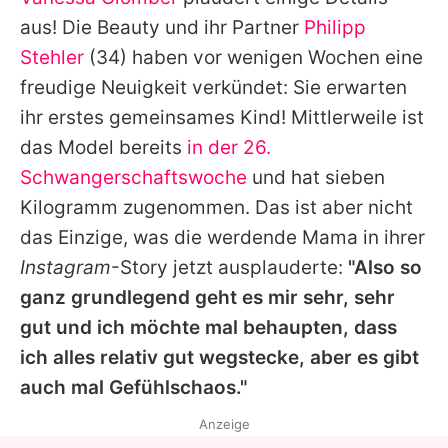
Alle Themen auf Promiflash
aus! Die Beauty und ihr Partner
Philipp
Jobs
Stehler
(34) haben vor wenigen Wochen eine
freudige Neuigkeit verkündet: Sie erwarten
App runterladen
ihr erstes gemeinsames Kind! Mittlerweile ist
Team
das Model bereits
in der 26.
Schwangerschaftswoche
und hat sieben
Redaktionelle Richtlinien
Kilogramm zugenommen. Das ist aber nicht
Impressum
das Einzige, was die werdende Mama in ihrer
Instagram
-Story jetzt ausplauderte:
"Also so
Datenschutzerklärung
ganz grundlegend geht es mir sehr, sehr
Nutzungsbedingungen
gut und ich möchte mal behaupten, dass
Utiq verwalten
ich alles relativ gut wegstecke, aber es gibt
auch mal Gefühlschaos."
Anzeige