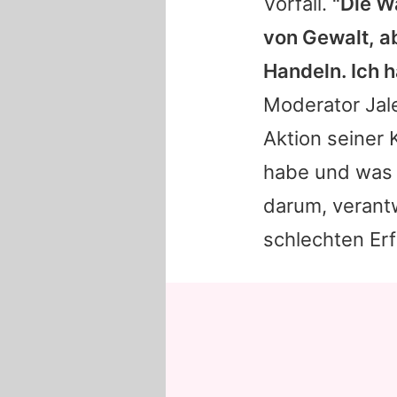
Vorfall.
"Die Wa
von Gewalt, a
Handeln. Ich 
Moderator Jale
Aktion seiner 
habe und was w
darum, verant
schlechten Er