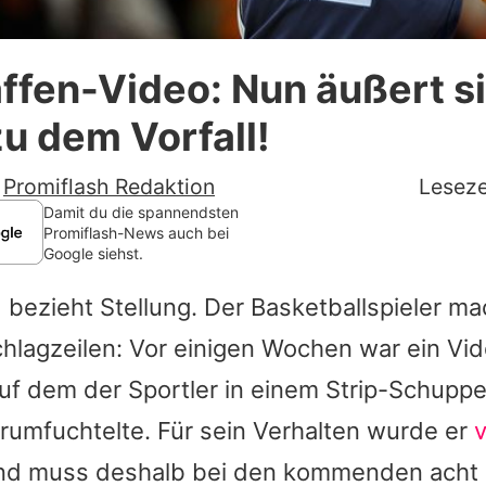
Datenschutzerklärung
fen-Video: Nun äußert si
Nutzungsbedingungen
u dem Vorfall!
Utiq verwalten
-
Promiflash Redaktion
Leseze
Damit du die spannendsten
Promiflash-News auch bei
Google siehst.
 bezieht Stellung. Der Basketballspieler m
hlagzeilen: Vor einigen Wochen war ein Vi
uf dem der Sportler in einem Strip-Schuppe
rumfuchtelte. Für sein Verhalten wurde er
d muss deshalb bei den kommenden acht S