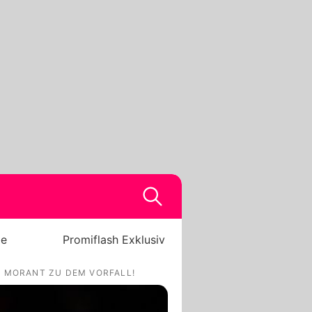
be
Promiflash Exklusiv
A MORANT ZU DEM VORFALL!