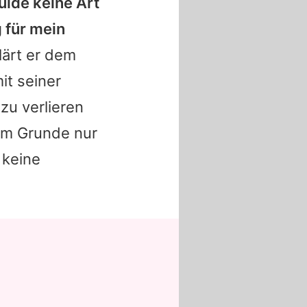
dulde keine Art
 für mein
klärt er dem
it seiner
zu verlieren
 im Grunde nur
 keine