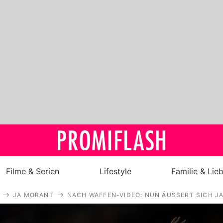
Filme & Serien
Lifestyle
Familie & Lie
JA MORANT
NACH WAFFEN-VIDEO: NUN ÄUSSERT SICH J
Royals
Stars