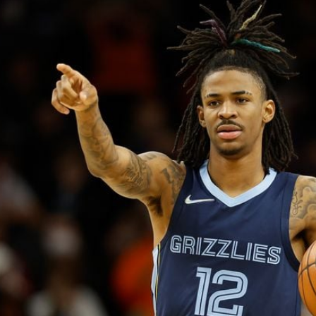
Filme & Serien
Lifestyle
Familie & Liebe
Promiflash Exklusiv
Alle Themen auf Promiflash
Jobs
App runterladen
Team
Redaktionelle Richtlinien
Impressum