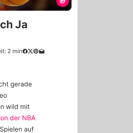
ch Ja
it:
2
min
acht gerade
deo
n wild mit
von der NBA
pielen auf