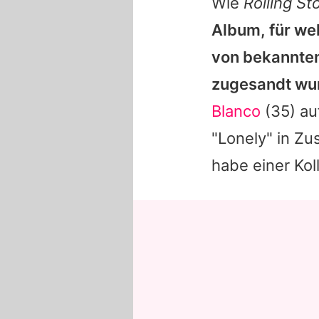
Wie
Rolling St
Album, für wel
von bekannte
zugesandt wu
Blanco
(35) au
"Lonely" in Z
habe einer Kol