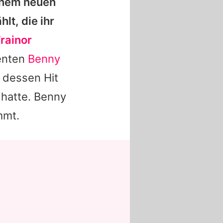
inem neuen
lt, die ihr
rainor
enten
Benny
 dessen Hit
 hatte.
Benny
mmt.