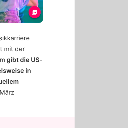
sikkarriere
t mit der
em gibt die US-
elsweise in
uellem
 März