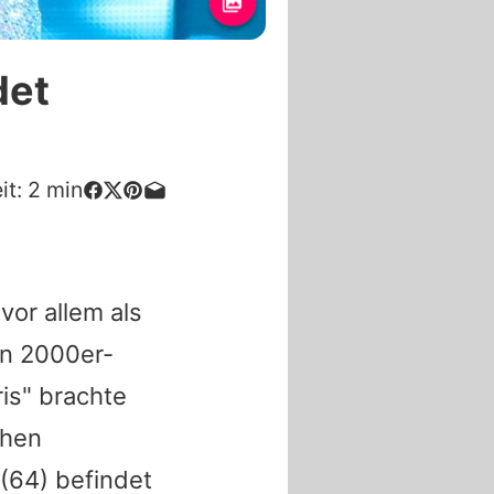
det
it:
2
min
 vor allem als
en 2000er-
is" brachte
chen
(64) befindet