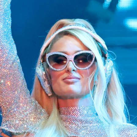
Filme & Serien
Lifestyle
Familie & Liebe
Promiflash Exklusiv
Alle Themen auf Promiflash
Jobs
App runterladen
Team
Redaktionelle Richtlinien
Impressum