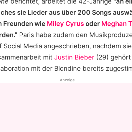
one
berichtet, arbeitet die 42-Jährige
"an e
ches sie Lieder aus über 200 Songs auswäh
n Freunden wie
Miley Cyrus
oder
Meghan T
rden."
Paris
habe zudem den Musikproduz
f Social Media angeschrieben, nachdem sie
usammenarbeit mit
Justin Bieber
(29) gehört
laboration mit der Blondine bereits zugesti
Anzeige