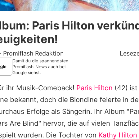
Datenschutzerklärung
bum: Paris Hilton verkün
Nutzungsbedingungen
uigkeiten!
Utiq verwalten
-
Promiflash Redaktion
Leseze
Damit du die spannendsten
Promiflash-News auch bei
Google siehst.
 für ihr Musik-Comeback!
Paris Hilton
(42) ist
ane bekannt, doch die Blondine feierte in d
rchaus Erfolge als Sängerin. Ihr Album "Par
rs Are Blind" hervor, die auf vielen Tanzflä
spielt wurden. Die Tochter von
Kathy Hilton