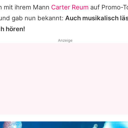
n mit ihrem Mann
Carter Reum
auf Promo-To
 und gab nun bekannt:
Auch musikalisch lä
ch hören!
Anzeige