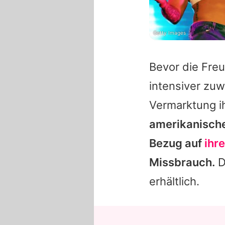
Getty Images
Bevor die Fre
intensiver zuw
Vermarktung i
amerikanische 
Bezug auf
ihr
Missbrauch.
D
erhältlich.