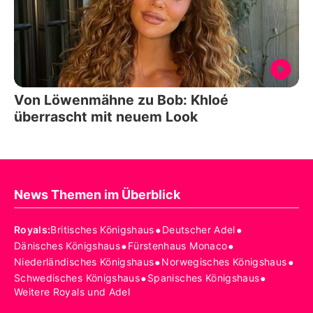
Von Löwenmähne zu Bob: Khloé
überrascht mit neuem Look
News Themen im Überblick
•
•
Royals
:
Britisches Königshaus
Deutscher Adel
•
•
Dänisches Königshaus
Fürstenhaus Monaco
•
•
Niederländisches Königshaus
Norwegisches Königshaus
•
•
Schwedisches Königshaus
Spanisches Königshaus
Weitere Royals und Adel