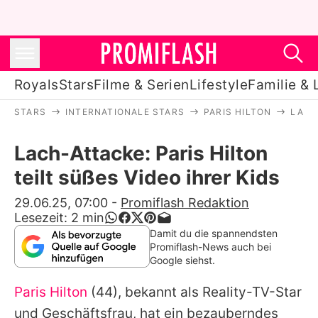
Royals
Stars
Filme & Serien
Lifestyle
Familie & 
STARS
INTERNATIONALE STARS
PARIS HILTON
LACH
Royals
Lach-Attacke: Paris Hilton
Stars
teilt süßes Video ihrer Kids
Filme & Serien
29.06.25, 07:00
-
Promiflash Redaktion
Lesezeit:
2
min
Lifestyle
Damit du die spannendsten
Promiflash-News auch bei
Familie & Liebe
Google siehst.
Promiflash Exklusiv
Paris Hilton
(44), bekannt als Reality-TV-Star
und Geschäftsfrau, hat ein bezauberndes