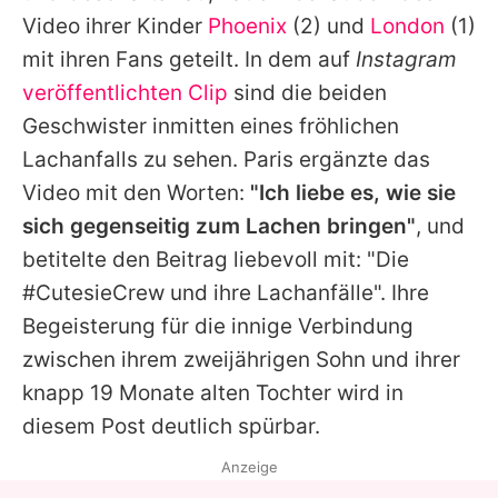
Alle Themen auf Promiflash
Video ihrer Kinder
Phoenix
(2) und
London
(1)
mit ihren Fans geteilt. In dem auf
Instagram
Jobs
veröffentlichten Clip
sind die beiden
App runterladen
Geschwister inmitten eines fröhlichen
Team
Lachanfalls zu sehen.
Paris
ergänzte das
Video mit den Worten:
"Ich liebe es, wie sie
Redaktionelle Richtlinien
sich gegenseitig zum Lachen bringen"
, und
Impressum
betitelte den Beitrag liebevoll mit: "Die
#CutesieCrew und ihre Lachanfälle". Ihre
Datenschutzerklärung
Begeisterung für die innige Verbindung
Nutzungsbedingungen
zwischen ihrem zweijährigen Sohn und ihrer
knapp 19 Monate alten Tochter wird in
Utiq verwalten
diesem Post deutlich spürbar.
Anzeige