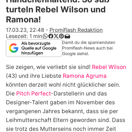
Alle Themen auf Promiflash
turteln Rebel Wilson und
Jobs
Ramona!
App runterladen
17.03.23, 22:48
-
Promiflash Redaktion
Lesezeit:
1
min
Team
Damit du die spannendsten
Promiflash-News auch bei
Redaktionelle Richtlinien
Google siehst.
Sie zeigen, wie verliebt sie sind!
Rebel Wilson
Impressum
(43) und ihre Liebste
Ramona Agruma
Datenschutzerklärung
könnten derzeit wohl nicht glücklicher sein.
Nutzungsbedingungen
Die
Pitch Perfect
-Darstellerin und das
Designer-Talent gaben im November des
Utiq verwalten
vergangenen Jahres bekannt, dass sie per
Leihmutterschaft Eltern geworden sind. Dass
sie trotz des Mutterseins noch immer Zeit