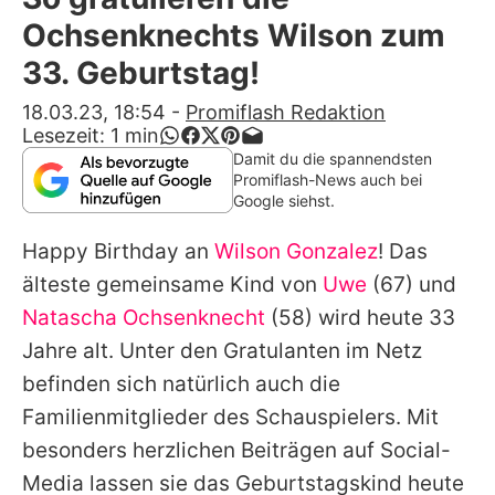
Alle Themen auf Promiflash
Ochsenknechts Wilson zum
Jobs
33. Geburtstag!
App runterladen
18.03.23, 18:54
-
Promiflash Redaktion
Lesezeit:
1
min
Team
Damit du die spannendsten
Promiflash-News auch bei
Redaktionelle Richtlinien
Google siehst.
Happy Birthday an
Wilson Gonzalez
! Das
Impressum
älteste gemeinsame Kind von
Uwe
(67) und
Datenschutzerklärung
Natascha Ochsenknecht
(58) wird heute 33
Nutzungsbedingungen
Jahre alt. Unter den Gratulanten im Netz
befinden sich natürlich auch die
Utiq verwalten
Familienmitglieder des Schauspielers. Mit
besonders herzlichen Beiträgen auf Social-
Media lassen sie das Geburtstagskind heute