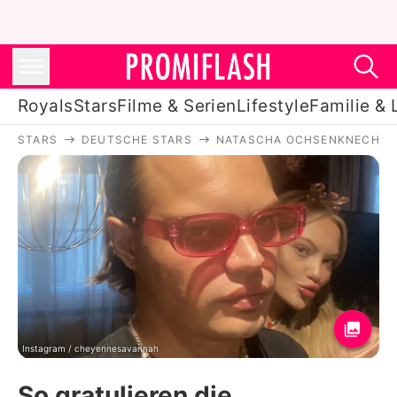
Royals
Stars
Filme & Serien
Lifestyle
Familie & 
STARS
DEUTSCHE STARS
NATASCHA OCHSENKNECHT
Royals
Stars
Filme & Serien
Lifestyle
Familie & Liebe
Promiflash Exklusiv
Instagram / cheyennesavannah
So gratulieren die