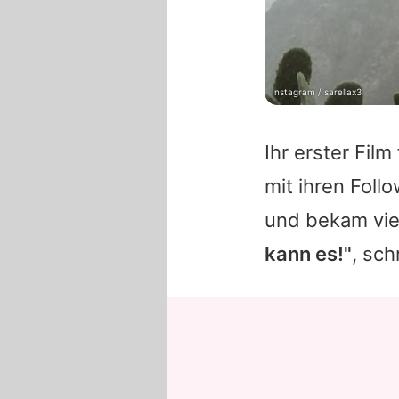
Instagram / sarellax3
Ihr erster Fil
mit ihren Foll
und bekam vie
kann es!"
, sch