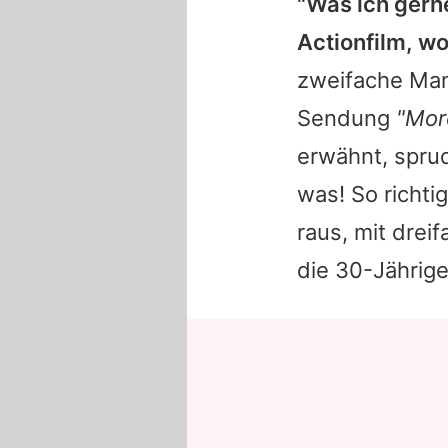
"Was ich gern
Actionfilm, wo
zweifache Mam
Sendung
"Mor
erwähnt, spru
was! So richti
raus, mit drei
die 30-Jährige