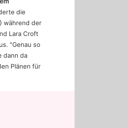
nem
derte die
) während der
nd Lara Croft
us. "Genau so
e dann da
ßen Plänen für