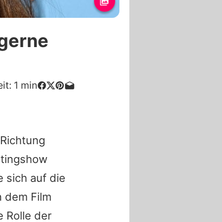
 gerne
it:
1
min
 Richtung
stingshow
 sich auf die
In dem Film
 Rolle der