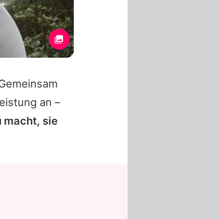
V. Gemeinsam
leistung an –
u macht, sie