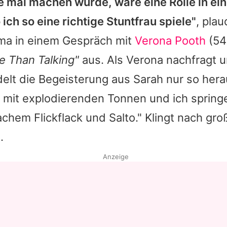
e mal machen würde, wäre eine Rolle in ei
 ich so eine richtige Stuntfrau spiele"
, plau
a in einem Gespräch mit
Verona Pooth
(54
e Than Talking"
aus. Als
Verona
nachfragt u
delt die Begeisterung aus
Sarah
nur so hera
g mit explodierenden Tonnen und ich spring
fachem Flickflack und Salto." Klingt nach gro
.
Anzeige