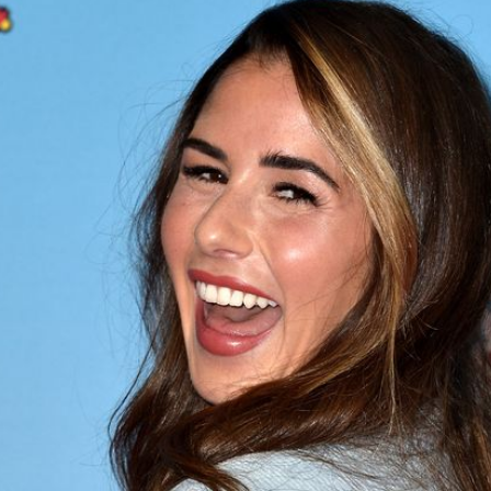
Filme & Serien
Lifestyle
Familie & Liebe
Promiflash Exklusiv
Alle Themen auf Promiflash
Jobs
App runterladen
Team
Redaktionelle Richtlinien
Impressum