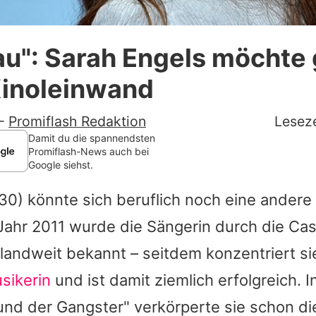
Datenschutzerklärung
au": Sarah Engels möchte
Nutzungsbedingungen
Kinoleinwand
Utiq verwalten
-
Promiflash Redaktion
Leseze
Damit du die spannendsten
Promiflash-News auch bei
Google siehst.
30) könnte sich beruflich noch eine andere
 Jahr 2011 wurde die Sängerin durch die Ca
andweit bekannt – seitdem konzentriert sie
sikerin
und ist damit ziemlich erfolgreich. 
und der Gangster" verkörperte sie schon die