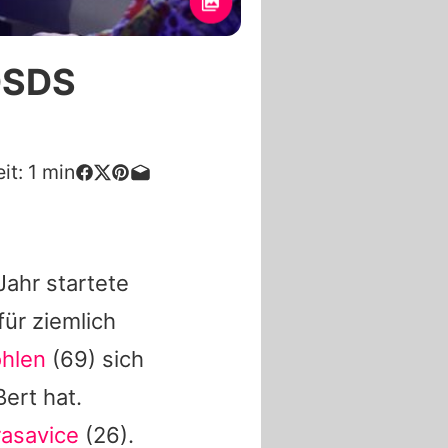
 DSDS
it:
1
min
Jahr startete
für ziemlich
ohlen
(69) sich
ert hat.
rasavice
(26).