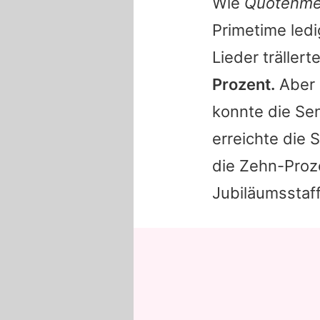
Wie
Quotenme
Primetime ledi
Lieder trällert
Prozent.
Aber 
konnte die Sen
erreichte die 
die Zehn-Proz
Jubiläumsstaff