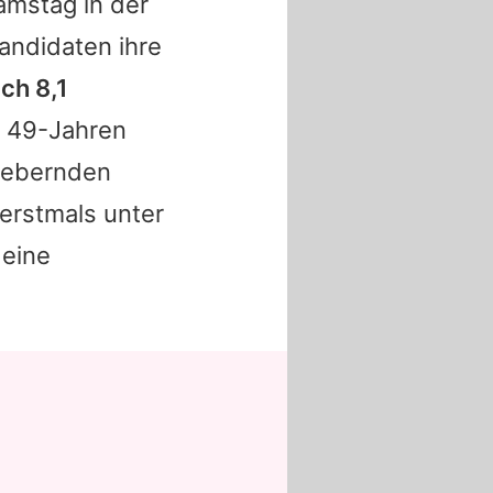
amstag in der
Kandidaten ihre
ch 8,1
s 49-Jahren
fiebernden
 erstmals unter
 eine