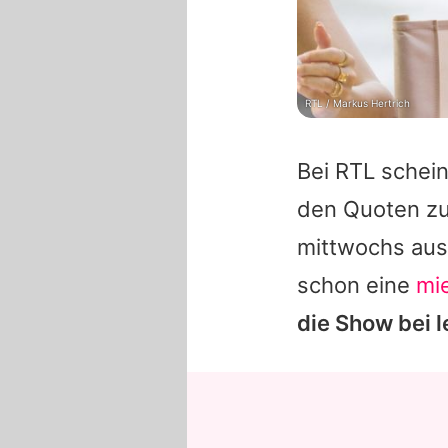
RTL / Markus Hertrich
Bei RTL schein
den Quoten zu
mittwochs aus
schon eine
mi
die Show bei l