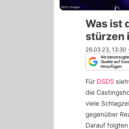
Getty Images
Was ist 
stürzen 
26.03.23, 13:30
Für
DSDS
sieht
die Castingsho
viele Schlagze
gegenüber Rea
Darauf folgte