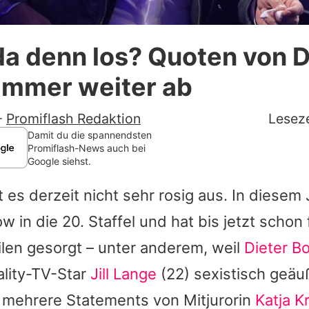
Datenschutzerklärung
da denn los? Quoten von
Nutzungsbedingungen
immer weiter ab
Utiq verwalten
-
Promiflash Redaktion
Leseze
Damit du die spannendsten
Promiflash-News auch bei
Google siehst.
 es derzeit nicht sehr rosig aus. In diesem 
w in die 20. Staffel und hat bis jetzt schon 
ilen gesorgt – unter anderem, weil
Dieter B
lity-TV-Star
Jill Lange
(22) sexistisch geäuß
n mehrere Statements von Mitjurorin
Katja K