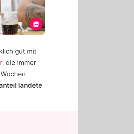
klich gut mit
r
, die immer
n Wochen
nteil landete