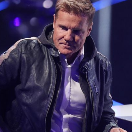
Filme & Serien
Lifestyle
Familie & Liebe
Promiflash Exklusiv
Alle Themen auf Promiflash
Jobs
App runterladen
Team
Redaktionelle Richtlinien
Impressum