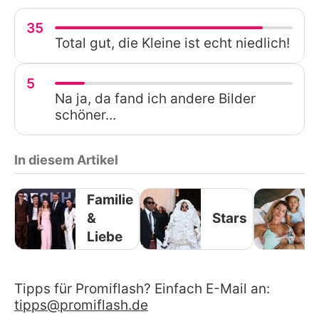
35
Total gut, die Kleine ist echt niedlich!
5
Na ja, da fand ich andere Bilder
schöner...
In diesem Artikel
Familie
&
Stars
Liebe
Tipps für Promiflash? Einfach E-Mail an:
tipps@promiflash.de