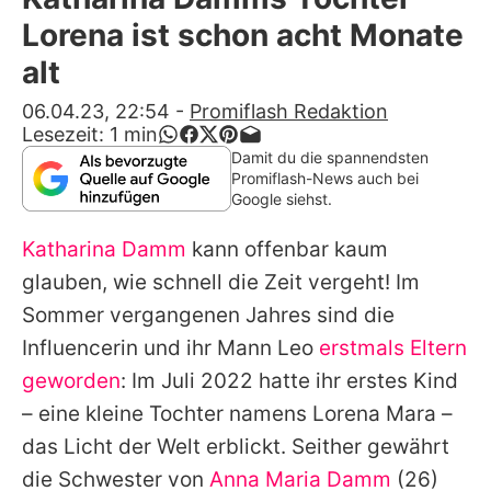
Alle Themen auf Promiflash
Lorena ist schon acht Monate
Jobs
alt
App runterladen
06.04.23, 22:54
-
Promiflash Redaktion
Lesezeit:
1
min
Team
Damit du die spannendsten
Promiflash-News auch bei
Redaktionelle Richtlinien
Google siehst.
Katharina Damm
kann offenbar kaum
Impressum
glauben, wie schnell die Zeit vergeht! Im
Datenschutzerklärung
Sommer vergangenen Jahres sind die
Nutzungsbedingungen
Influencerin und ihr Mann Leo
erstmals Eltern
geworden
: Im Juli 2022 hatte ihr erstes Kind
Utiq verwalten
– eine kleine Tochter namens Lorena Mara –
das Licht der Welt erblickt. Seither gewährt
die Schwester von
Anna Maria Damm
(26)